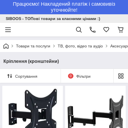
Працюємо! Накладений платіж і самовивіз
уточнюйте!
SIBOOS - ТОПові товари за класними цінами :)
Товари та послуги
ТВ, фото, відео та аудіо
Аксесуар
Кріплення (кронштейни)
Сортування
0
Фільтри