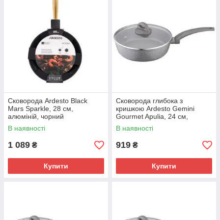
Сковорода Ardesto Black
Сковорода глибока з
Mars Sparkle, 28 см,
кришкою Ardesto Gemini
алюміній, чорний
Gourmet Apulia, 24 см,
(AR1928BM)
алюміній, сірий (AR2424GGL)
В наявності
В наявності
1 089
919
₴
₴
Купити
Купити