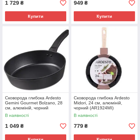
1 729
949
₴
₴
Купити
Купити
Сковорода глибока Ardesto
Сковорода глибока Ardesto
Gemini Gourmet Bolzano, 28
Midori, 24 см, алюміній,
см, алюміній, чорний
чорний (AR1924MI)
(AR1928GDP)
В наявності
В наявності
1 049
779
₴
₴
Купити
Купити