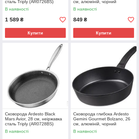
сталь Triply (AR0726BS)
см, алюміній, чорний
(AR1924GDP)
В наявності
В наявності
1 589
849
₴
₴
Купити
Купити
Сковорода Ardesto Black
Сковорода глибока Ardesto
Mars Avior, 28 см, неіржавка
Gemini Gourmet Bolzano, 26
сталь Triply (AR0728BS)
см, алюміній, чорний
(AR1926GDP)
В наявності
В наявності