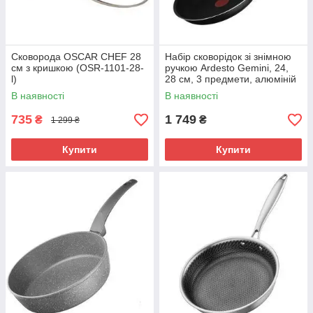
Сковорода OSCAR CHEF 28
Набір сковорідок зі знімною
см з кришкою (OSR-1101-28-
ручкою Ardesto Gemini, 24,
l)
28 см, 3 предмети, алюміній
(AR1903GS)
В наявності
В наявності
735
1 749
₴
₴
1 299 ₴
Купити
Купити