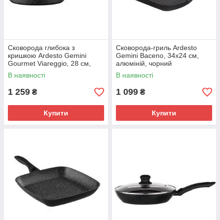
Сковорода глибока з
Сковорода-гриль Ardesto
кришкою Ardesto Gemini
Gemini Baceno, 34х24 см,
Gourmet Viareggio, 28 см,
алюміній, чорний
алюміній, чорний
(AR1934GF)
В наявності
В наявності
(AR1928GDL)
1 259
1 099
₴
₴
Купити
Купити