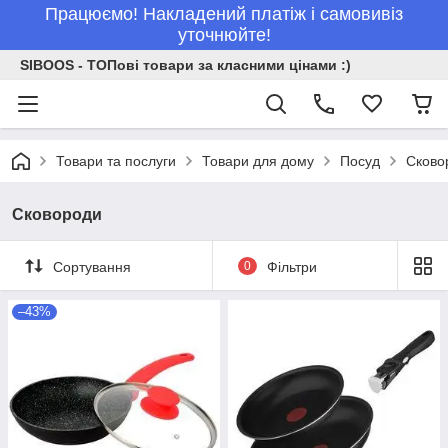
Працюємо! Накладений платіж і самовивіз
уточнюйте!
SIBOOS - ТОПові товари за класними цінами :)
Товари та послуги
Товари для дому
Посуд
Сково
Сковороди
Сортування
0
Фільтри
–43%