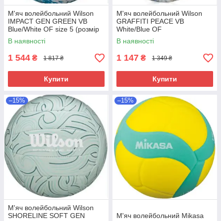
М'яч волейбольний Wilson
М'яч волейбольний Wilson
IMPACT GEN GREEN VB
GRAFFITI PEACE VB
Blue/White OF size 5 (розмір
White/Blue OF
5)
В наявності
В наявності
1 544
1 147
₴
₴
1 817 ₴
1 349 ₴
Купити
Купити
–15%
–15%
М'яч волейбольний Wilson
SHORELINE SOFT GEN
М'яч волейбольний Mikasa