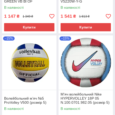
GREEN VB Bl OF
VS220W-Y-G
В наявності
В наявності
1 147
1 541
₴
₴
1 349 ₴
1 813 ₴
Купити
Купити
–15%
–15%
М'яч волейбольний Nike
Волейбольний м’яч №5
HYPERVOLLEY 18P 05
ProVolley V500 (розмір 5)
N.100.0701.982.05 (розмір 5)
В наявності
В наявності