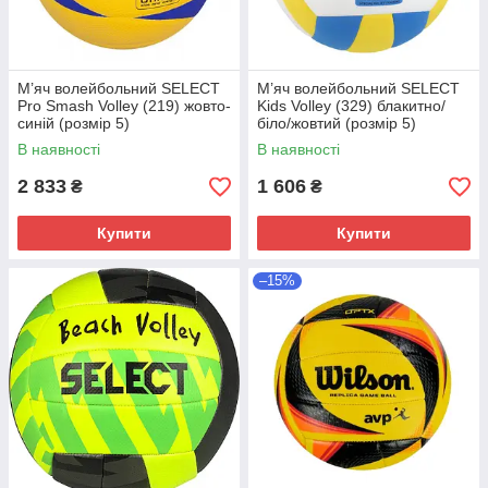
М’яч волейбольний SELECT
М’яч волейбольний SELECT
Pro Smash Volley (219) жовто-
Kids Volley (329) блакитно/
синій (розмір 5)
біло/жовтий (розмір 5)
В наявності
В наявності
2 833
1 606
₴
₴
Купити
Купити
–15%