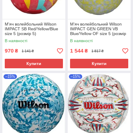
М'яч волейбольний Wilson
М'яч волейбольний Wilson
IMPACT SB Red/Yellow/Blue
IMPACT GEN GREEN VB
size 5 (розмір 5)
Blue/Yellow OF size 5 (розмір
5)
В наявності
В наявності
970
1 544
₴
₴
1 141 ₴
1 817 ₴
Купити
Купити
–15%
–15%