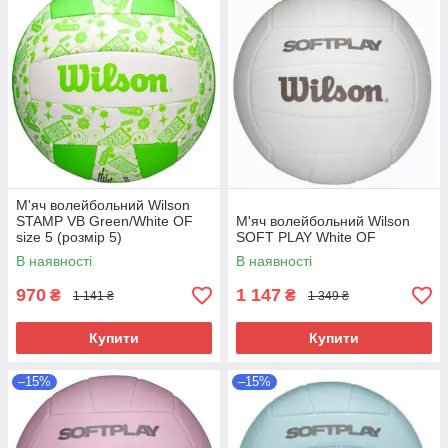
М'яч волейбольний Wilson
STAMP VB Green/White OF
М'яч волейбольний Wilson
size 5 (розмір 5)
SOFT PLAY White OF
В наявності
В наявності
970
1 147
₴
₴
1 141 ₴
1 349 ₴
Купити
Купити
–15%
–15%