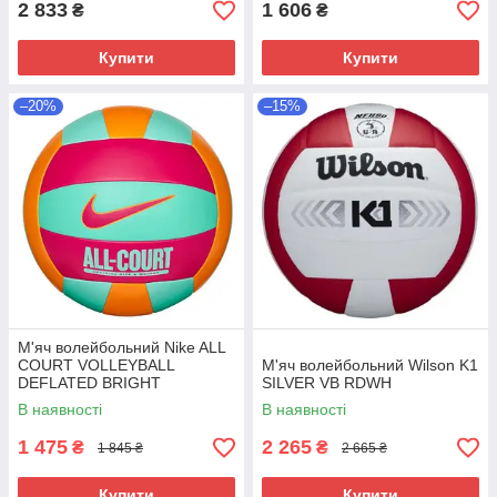
2 833
1 606
₴
₴
Купити
Купити
–20%
–15%
М'яч волейбольний Nike ALL
COURT VOLLEYBALL
М'яч волейбольний Wilson K1
DEFLATED BRIGHT
SILVER VB RDWH
N.100.9072.823.05 (розмір 5)
В наявності
В наявності
1 475
2 265
₴
₴
1 845 ₴
2 665 ₴
Купити
Купити