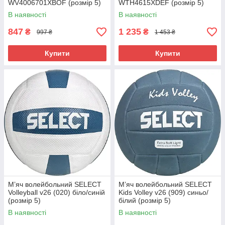
WV4006701XBOF (розмір 5)
WTH4615XDEF (розмір 5)
В наявності
В наявності
847
1 235
₴
₴
997 ₴
1 453 ₴
Купити
Купити
М’яч волейбольний SELECT
М’яч волейбольний SELECT
Volleyball v26 (020) біло/синій
Kids Volley v26 (909) синьо/
(розмір 5)
білий (розмір 5)
В наявності
В наявності