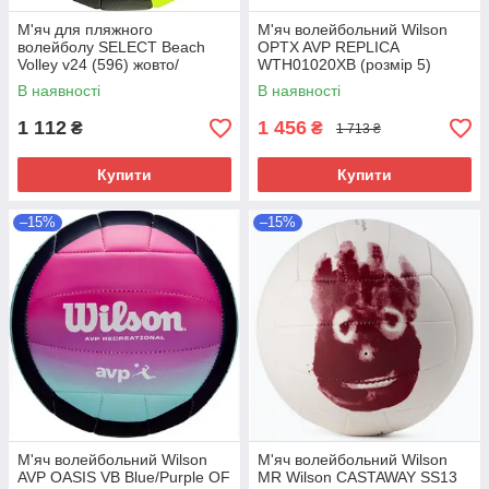
М'яч для пляжного
М'яч волейбольний Wilson
волейболу SELECT Beach
OPTX AVP REPLICA
Volley v24 (596) жовто/
WTH01020XB (розмір 5)
чорний, 5 (розмір 5)
В наявності
В наявності
1 112
1 456
₴
₴
1 713 ₴
Купити
Купити
–15%
–15%
М'яч волейбольний Wilson
М'яч волейбольний Wilson
AVP OASIS VB Blue/Purple OF
MR Wilson CASTAWAY SS13