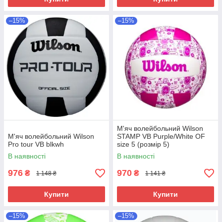
–15%
–15%
М'яч волейбольний Wilson
М'яч волейбольний Wilson
STAMP VB Purple/White OF
Pro tour VB blkwh
size 5 (розмір 5)
В наявності
В наявності
976
970
₴
₴
1 148 ₴
1 141 ₴
Купити
Купити
–15%
–15%