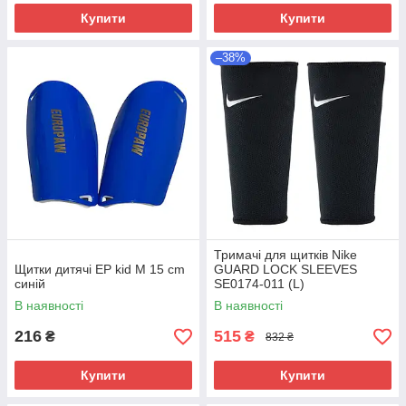
Купити
Купити
–38%
Тримачі для щитків Nike
Щитки дитячі EP kid M 15 cm
GUARD LOCK SLEEVES
синій
SE0174-011 (L)
В наявності
В наявності
216
515
₴
₴
832 ₴
Купити
Купити