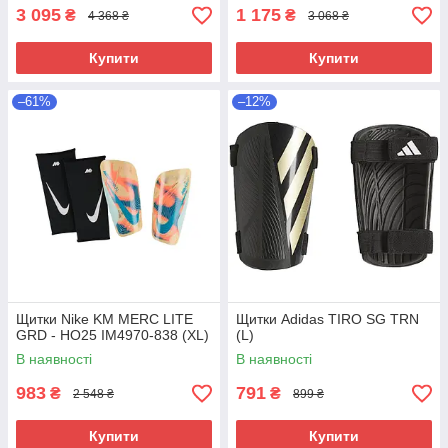
3 095
1 175
₴
₴
4 368 ₴
3 068 ₴
Купити
Купити
–61%
–12%
Щитки Nike KM MERC LITE
Щитки Adidas TIRO SG TRN
GRD - HO25 IM4970-838 (XL)
(L)
В наявності
В наявності
983
791
₴
₴
2 548 ₴
899 ₴
Купити
Купити