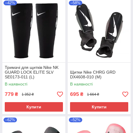
–42%
–58%
Тримачі для щитків Nike NK
GUARD LOCK ELITE SLV
Щитки Nike CHRG GRD
SE0173-011 (L)
DX4608-010 (М)
В наявності
В наявності
779
695
₴
₴
1 352 ₴
1 664 ₴
Купити
Купити
–62%
–52%