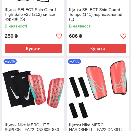
Щитки SELECT Shin Guard
Щитки SELECT Shin Guard
High Safe v23 (212) синьо/
Tempo (141) чорно/зелений
чорний (S)
(L)
В наявності
В наявності
250
686
₴
₴
Купити
Купити
–26%
–34%
Щитки Nike MERC LITE
Щитки Nike MERC
SUPLCK - FA22 DN3609-850
HARDSHELL - FA22 DN3614-