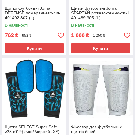
Щитки футбольні Joma
Щитки футбольні Joma
DEFENSE помаранчево-сині
SPARTAN рожево-темно-сині
401492.807 (L)
401489.305 (L)
В наявності
В наявності
762
1 000
₴
₴
952 ₴
1 250 ₴
Купити
Купити
Щитки SELECT Super Safe
Фіксатор для футбольних
v23 (019) синій/чорний (XS)
щитків білий