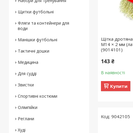
Набори для тренування
Щитки футбольні
Фляги та контейнери для
води
Щітка дротяна
Манішки футбольні
М14 × 2 мм (л
(9014101)
Тактичні дошки
143 ₴
Медицина
В наявності
Для судді
Звистки
Купити
Спортивні костюми
Олімпійки
9042105
Реглани
Худі