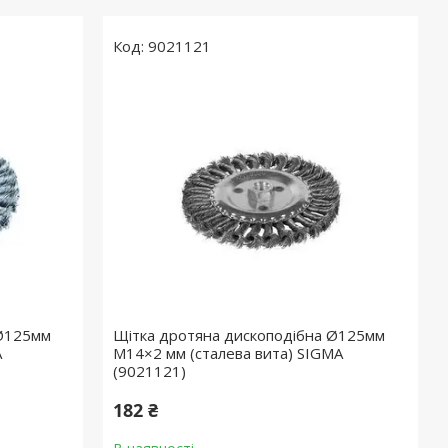
9021121
 Ø125мм
Щітка дротяна дископодібна Ø125мм
A
М14×2 мм (сталева вита) SIGMA
(9021121)
182 ₴