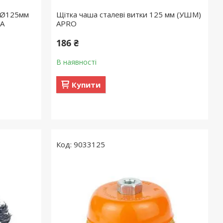
а Ø125мм
Щітка чаша сталеві витки 125 мм (УШМ)
MA
APRO
186 ₴
В наявності
Купити
9033125