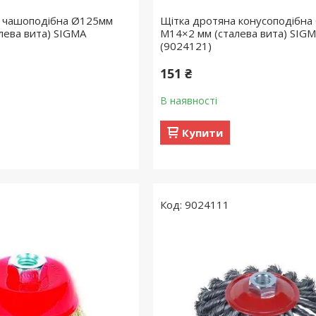
а чашоподібна Ø125мм
Щітка дротяна конусоподібн
лева вита) SIGMA
М14×2 мм (сталева вита) SIG
(9024121)
151 ₴
В наявності
Купити
9024111