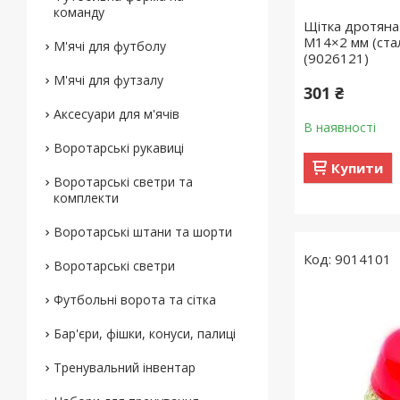
команду
Щітка дротян
М14×2 мм (ста
М'ячі для футболу
(9026121)
М'ячі для футзалу
301 ₴
Аксесуари для м'ячів
В наявності
Воротарські рукавиці
Купити
Воротарські светри та
комплекти
Воротарські штани та шорти
9014101
Воротарські светри
Футбольні ворота та сітка
Бар'єри, фішки, конуси, палиці
Тренувальний інвентар