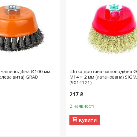
 чашеподібна Ø100 мм
Щітка дротяна чашоподібна 
талева вита) GRAD
М14 × 2 мм (латанована) SIGM
(9014121)
217 ₴
В наявності
Купити