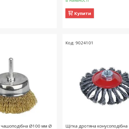
В наявності
Купити
9024101
 чашоподібна Ø100 мм Ø
Щітка дротяна конусоподібна