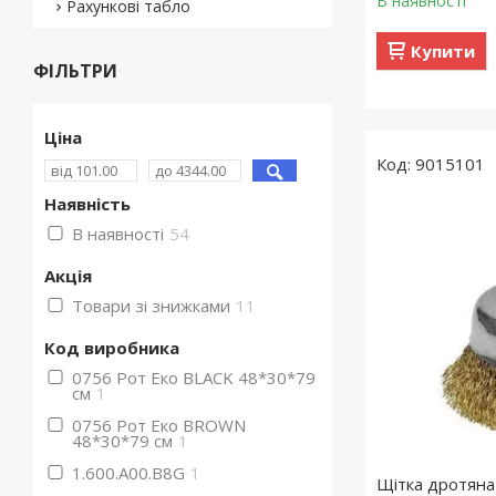
В наявності
Рахункові табло
Купити
ФІЛЬТРИ
Ціна
9015101
Наявність
В наявності
54
Акція
Товари зі знижками
11
Код виробника
0756 Рот Еко BLACK 48*30*79
см
1
0756 Рот Еко BROWN
48*30*79 см
1
1.600.A00.B8G
1
Щітка дротяна