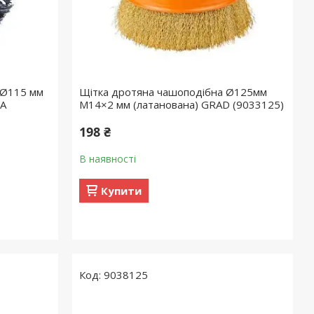
 Ø115 мм
Щітка дротяна чашоподібна Ø125мм
MA
М14×2 мм (латанована) GRAD (9033125)
198 ₴
В наявності
Купити
9038125