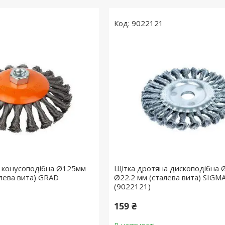
9022121
 конусоподібна Ø125мм
Щітка дротяна дископодібна
лева вита) GRAD
Ø22.2 мм (сталева вита) SIGM
(9022121)
159 ₴