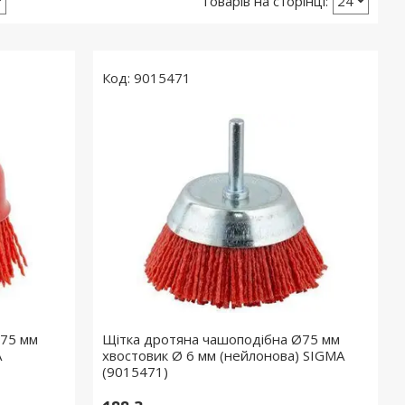
9015471
Ø75 мм
Щітка дротяна чашоподібна Ø75 мм
A
хвостовик Ø 6 мм (нейлонова) SIGMA
(9015471)