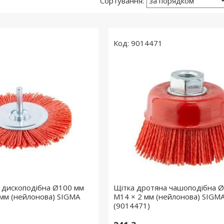
9014471
 дископодібна Ø100 мм
Щітка дротяна чашоподібна 
 мм (нейлонова) SIGMA
М14 × 2 мм (нейлонова) SIGM
(9014471)