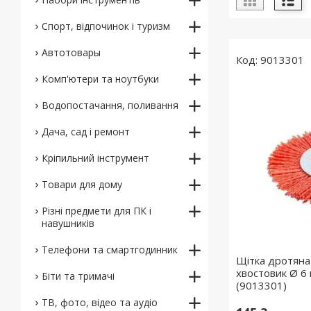
Спорт, відпочинок і туризм
Автотовары
9013301
Комп'ютери та ноутбуки
Водопостачання, поливання
Дача, сад і ремонт
Кріпильний інструмент
Товари для дому
Різні предмети для ПК і
навушників
Телефони та смартгодинник
Щітка дротяна
хвостовик Ø 6
Біти та тримачі
(9013301)
ТВ, фото, відео та аудіо