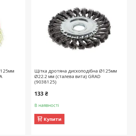
Ø125мм
Щітка дротяна дископодібна Ø125мм
A
Ø22.2 мм (сталева вита) GRAD
(9038125)
133 ₴
В наявності
Купити