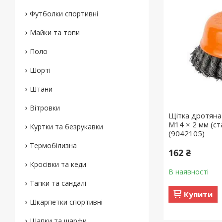
Футболки спортивні
Майки та топи
Поло
Шорті
Штани
Вітровки
Щітка дротяна
М14 × 2 мм (с
Куртки та безрукавки
(9042105)
Термобілизна
162 ₴
Кросівки та кеди
В наявності
Тапки та сандалі
Купити
Шкарпетки спортивні
Шапки та шарфи