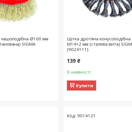
 чашоподібна Ø100 мм
Щітка дротяна конусоподібна
атанована) SIGMA
М14×2 мм (сталева вита) SIG
(9024111)
139 ₴
В наявності
Купити
9014121