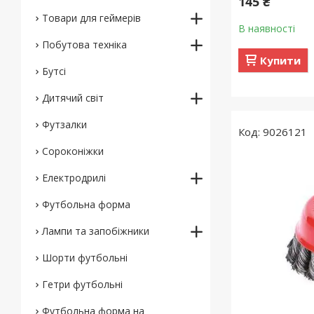
145 ₴
Товари для геймерів
В наявності
Побутова техніка
Купити
Бутсі
Дитячий світ
Футзалки
9026121
Сороконіжки
Електродрилі
Футбольна форма
Лампи та запобіжники
Шорти футбольні
Гетри футбольні
Футбольна форма на