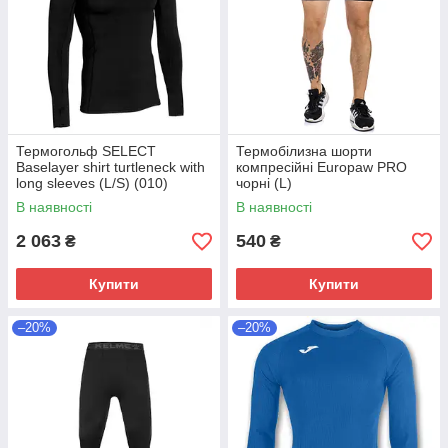
Термогольф SELECT
Термобілизна шорти
Baselayer shirt turtleneck with
компресійні Europaw PRO
long sleeves (L/S) (010)
чорні (L)
чорний (XL)
В наявності
В наявності
2 063
540
₴
₴
Купити
Купити
–20%
–20%