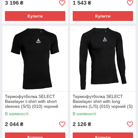
3 196
1 543
₴
₴
Купити
Купити
Термофутболка SELECT
Термофутболка SELECT
Baselayer t-shirt with short
Baselayer shirt with long
sleeves (S/S) (010) чорний
sleeves (L/S) (010) чорний (S)
(М)
В наявності
В наявності
2 044
2 126
₴
₴
Купити
Купити