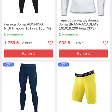
Термобілизна футболка
Легінси Joma RUNNING
Joma BRAMA ACADEMY
NIGHT чорні 101779.100 (М)
101018.200 біла (3XS)
В наявності
В наявності
1 759
932
₴
₴
2 199 ₴
1 165 ₴
Купити
Купити
–20%
–20%