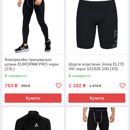
Компресійні тренувальні
штани EUROPAW PRO чорні
Шорти еластичні Joma ELITE
(2XL)
VIII чорні 101926.100 (XS)
В наявності
В наявності
783
1 182
₴
₴
999 ₴
1 478 ₴
Купити
Купити