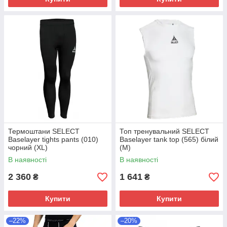
Термоштани SELECT
Топ тренувальний SELECT
Baselayer tights pants (010)
Baselayer tank top (565) білий
чорний (XL)
(М)
В наявності
В наявності
2 360
1 641
₴
₴
Купити
Купити
–22%
–20%