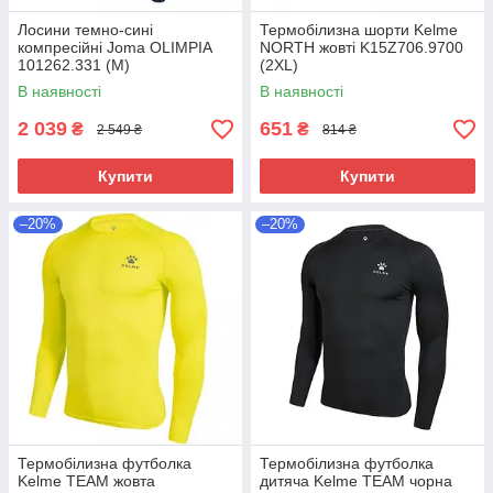
Лосини темно-сині
Термобілизна шорти Kelme
компресійні Joma OLIMPIA
NORTH жовті K15Z706.9700
101262.331 (М)
(2XL)
В наявності
В наявності
2 039
651
₴
₴
2 549 ₴
814 ₴
Купити
Купити
–20%
–20%
Термобілизна футболка
Термобілизна футболка
Kelme TEAM жовта
дитяча Kelme TEAM чорна