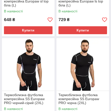
компресійна Europaw sl top
компресійна Europaw ls top
біла (L)
біла (L)
В наявності
В наявності
648
729
₴
₴
Купити
Купити
Термобілизна футболка
Термобілизна футболка
компресійна SS Europaw
компресійна SS Europaw
PRO чорний-сірий (2XL)
PRO чорна (2XL)
В наявності
В наявності