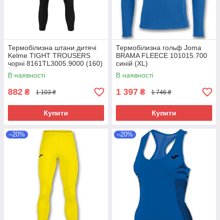
Термобілизна штани дитячі
Термобілизна гольф Joma
Kelme TIGHT TROUSERS
BRAMA FLEECE 101015.700
чорні 8161TL3005.9000 (160)
синій (XL)
В наявності
В наявності
882
1 397
₴
₴
1 103 ₴
1 746 ₴
Купити
Купити
–20%
–20%