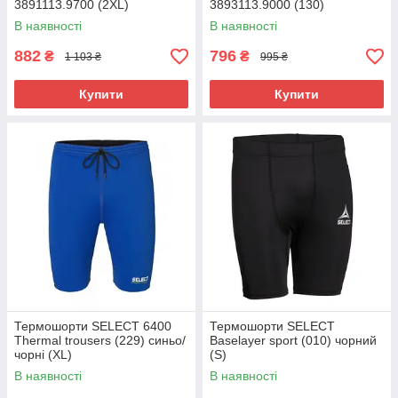
3891113.9700 (2XL)
3893113.9000 (130)
В наявності
В наявності
882
796
₴
₴
1 103 ₴
995 ₴
Купити
Купити
Термошорти SELECT 6400
Термошорти SELECT
Thermal trousers (229) синьо/
Baselayer sport (010) чорний
чорні (XL)
(S)
В наявності
В наявності