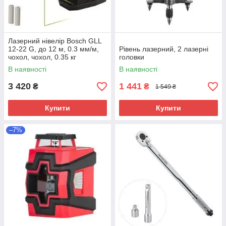
Лазерний нівелір Bosch GLL
12-22 G, до 12 м, 0.3 мм/м,
Рівень лазерний, 2 лазерні
чохол, чохол, 0.35 кг
головки
(0.601.065.320)
В наявності
В наявності
3 420
1 441
₴
₴
1 549 ₴
Купити
Купити
–7%