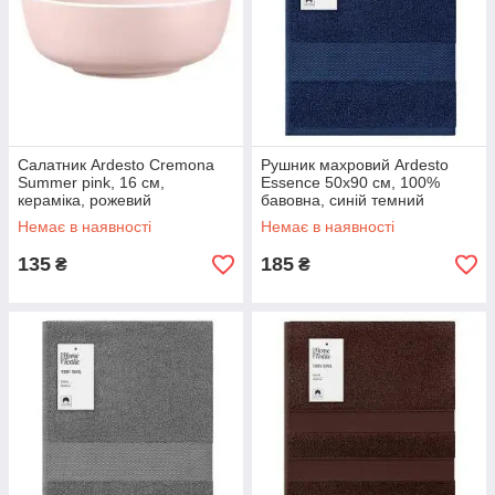
Салатник Ardesto Cremona
Рушник махровий Ardesto
Summer pink, 16 см,
Essence 50х90 см, 100%
кераміка, рожевий
бавовна, синій темний
(AR2916PC)
Немає в наявності
Немає в наявності
135
185
₴
₴