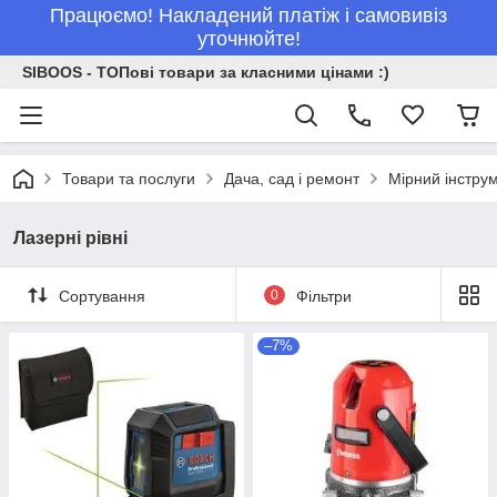
Працюємо! Накладений платіж і самовивіз
уточнюйте!
SIBOOS - ТОПові товари за класними цінами :)
Товари та послуги
Дача, сад і ремонт
Мірний інстру
Лазерні рівні
Сортування
0
Фільтри
–7%