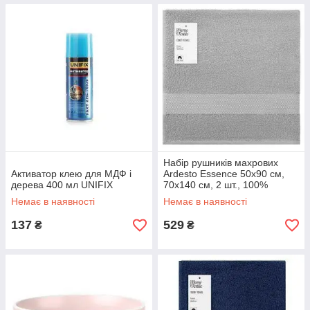
Набір рушників махрових
Активатор клею для МДФ і
Ardesto Essence 50х90 см,
дерева 400 мл UNIFIX
70х140 см, 2 шт., 100%
бавовна, сірий
Немає в наявності
Немає в наявності
137
529
₴
₴