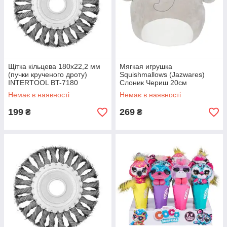
Щітка кільцева 180x22,2 мм
Мягкая игрушка
(пучки крученого дроту)
Squishmallows (Jazwares)
INTERTOOL BT-7180
Слоник Чериш 20см
Немає в наявності
Немає в наявності
199
269
₴
₴