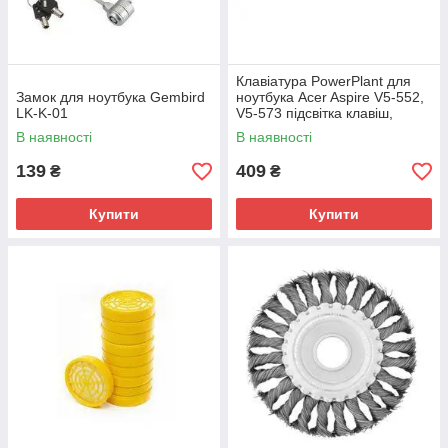
Клавіатура PowerPlant для
Замок для ноутбука Gembird
ноутбука Acer Aspire V5-552,
LK-K-01
V5-573 підсвітка клавіш,
чорний, без фрейму
В наявності
В наявності
(KB310029)
139
409
₴
₴
Купити
Купити