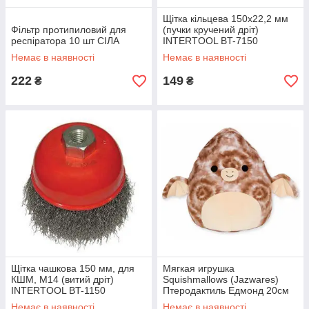
Щітка кільцева 150x22,2 мм
Фільтр протипиловий для
(пучки кручений дріт)
респіратора 10 шт СІЛА
INTERTOOL BT-7150
Немає в наявності
Немає в наявності
222
149
₴
₴
Щітка чашкова 150 мм, для
Мягкая игрушка
КШМ, М14 (витий дріт)
Squishmallows (Jazwares)
INTERTOOL BT-1150
Птеродактиль Едмонд 20см
Немає в наявності
Немає в наявності