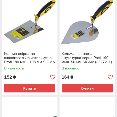
Кельма неіржавка
Кельма неіржавка
шпаклювальна чотирикутна
штукатурна серце Profi 190
Profi 180 мм × 108 мм SIGMA
мм×150 мм SIGMA (8327211)
(8327141)
В наявності
В наявності
152
164
₴
₴
Купити
Купити