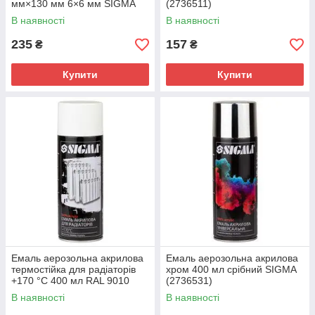
мм×130 мм 6×6 мм SIGMA
(2736511)
(8327521)
В наявності
В наявності
235
157
₴
₴
Купити
Купити
Емаль аерозольна акрилова
Емаль аерозольна акрилова
термостійка для радіаторів
хром 400 мл срібний SIGMA
+170 °C 400 мл RAL 9010
(2736531)
білий глянець SIGMA
В наявності
В наявності
(2736411)