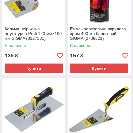
Кельма неіржавка
Емаль аерозольна акрилова
штукатурна Profi 120 мм×100
хром 400 мл бронзовий
мм SIGMA (8327331)
SIGMA (2736521)
В наявності
В наявності
135
157
₴
₴
Купити
Купити