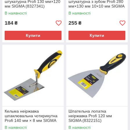
штукатурна Profi 130 мм×120
штукатурна з зубом Profi 280
мм SIGMA (8327341)
мм×130 мм 10×10 мм SIGMA
(8327541)
В наявності
В наявності
184
255
₴
₴
Купити
Купити
Кельма неіржавка
Шпательна лопатка
шпаклювальна чотирикутна
неіржавка Profi 120 мм
Profi 140 мм × 8 мм SIGMA
SIGMA (8322151)
(8327121)
В наявності
В наявності