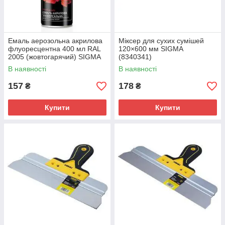
Емаль аерозольна акрилова
Міксер для сухих сумішей
флуоресцентна 400 мл RAL
120×600 мм SIGMA
2005 (жовтогарячий) SIGMA
(8340341)
(2736121)
В наявності
В наявності
157
178
₴
₴
Купити
Купити