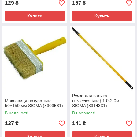
129
157
₴
₴
Купити
Купити
Ручка для валика
Макловиця натуральна
(телескопічна) 1.0-2.0м
50×150 мм SIGMA (8303561)
SIGMA (8314331)
В наявності
В наявності
137
141
₴
₴
Купити
Купити