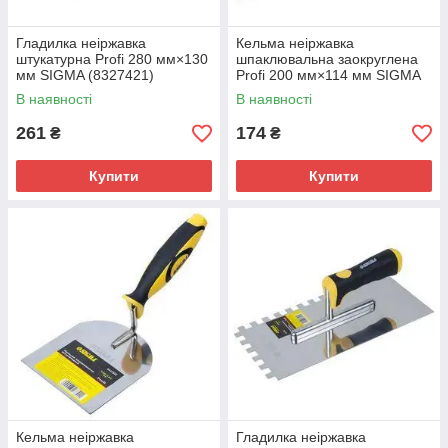
Гладилка неіржавка
Кельма неіржавка
штукатурна Profi 280 мм×130
шпаклювальна заокруглена
мм SIGMA (8327421)
Profi 200 мм×114 мм SIGMA
(8327021)
В наявності
В наявності
261
174
₴
₴
Купити
Купити
Кельма неіржавка
Гладилка неіржавка