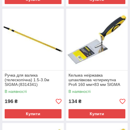
Ручка для валика
Кельма неіржавка
(телескопічна) 1.5-3.0м
шпаклівкова чотирикутна
SIGMA (8314341)
Profi 160 мм×83 мм SIGMA
(8327131)
В наявності
В наявності
196
134
₴
₴
Купити
Купити