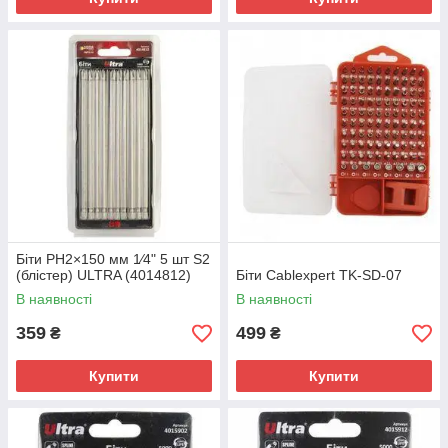
Біти PH2×150 мм 1⁄4" 5 шт S2
(блістер) ULTRA (4014812)
Біти Cablexpert TK-SD-07
В наявності
В наявності
359
499
₴
₴
Купити
Купити