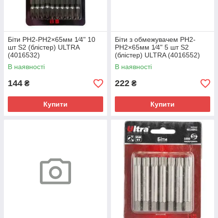
Біти PH2-PH2×65мм 1⁄4" 10
Біти з обмежувачем PH2-
шт S2 (блістер) ULTRA
PH2×65мм 1⁄4" 5 шт S2
(4016532)
(блістер) ULTRA (4016552)
В наявності
В наявності
144
222
₴
₴
Купити
Купити