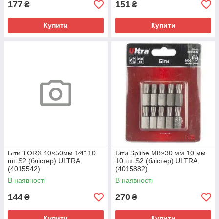
177
151
₴
₴
Купити
Купити
Біти TORX 40×50мм 1⁄4" 10
Біти Spline M8×30 мм 10 мм
шт S2 (блістер) ULTRA
10 шт S2 (блістер) ULTRA
(4015542)
(4015882)
В наявності
В наявності
144
270
₴
₴
Купити
Купити