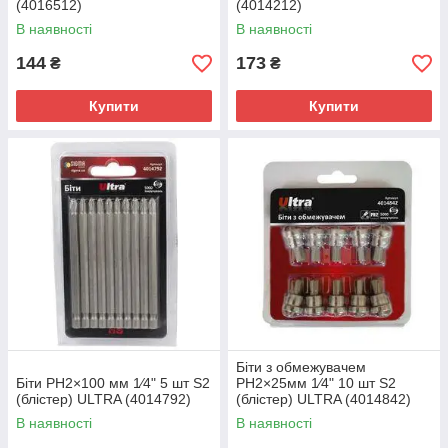
(4016512)
(4014212)
В наявності
В наявності
144
173
₴
₴
Купити
Купити
Біти з обмежувачем
Біти PH2×100 мм 1⁄4" 5 шт S2
PH2×25мм 1⁄4" 10 шт S2
(блістер) ULTRA (4014792)
(блістер) ULTRA (4014842)
В наявності
В наявності