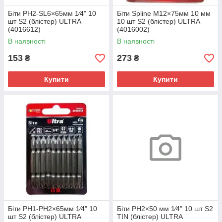
Біти PH2-SL6×65мм 1⁄4" 10
Біти Spline M12×75мм 10 мм
шт S2 (блістер) ULTRA
10 шт S2 (блістер) ULTRA
(4016612)
(4016002)
В наявності
В наявності
153
273
₴
₴
Купити
Купити
Біти PH1-PH2×65мм 1⁄4" 10
Біти PH2×50 мм 1⁄4" 10 шт S2
шт S2 (блістер) ULTRA
TIN (блістер) ULTRA