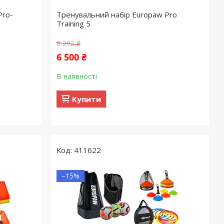
Pro-
Тренувальний набір Europaw Pro
Training 5
8 292 ₴
6 500 ₴
В наявності
Купити
411622
–15%