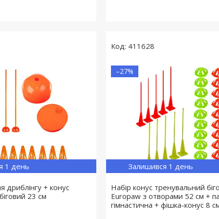
411628
–27%
я 1 день
Залишився 1 день
ля дриблінгу + конус
Набір конус тренувальний біг
біговий 23 см
Europaw з отворами 52 cм + п
гімнастична + фішка-конус 8 с