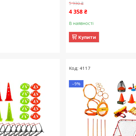
5 930 ₴
4 358 ₴
В наявності
Купити
4117
–9%