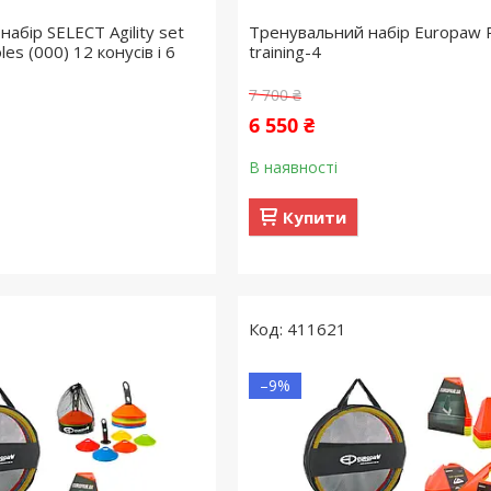
абір SELECT Agility set
Тренувальний набір Europaw 
es (000) 12 конусів і 6
training-4
7 700 ₴
6 550 ₴
В наявності
Купити
411621
–9%