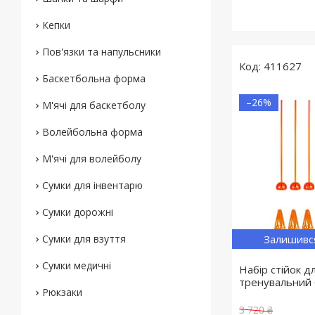
Кепки
Пов'язки та напульсники
411627
Баскетбольна форма
–26%
М'ячі для баскетболу
Волейбольна форма
М'ячі для волейболу
Сумки для інвентарю
Сумки дорожні
Сумки для взуття
Залишивс
Сумки медичні
Набір стійок д
тренувальний 
Рюкзаки
3 720 ₴