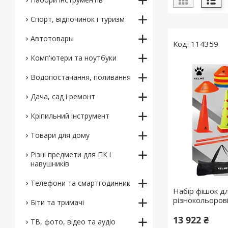
Спорт, відпочинок і туризм
Автотовары
114359
Комп'ютери та ноутбуки
Водопостачання, поливання
Дача, сад і ремонт
Кріпильний інструмент
Товари для дому
Різні предмети для ПК і
навушників
Телефони та смартгодинник
Набір фішок д
різнокольоров
Біти та тримачі
13 922 ₴
ТВ, фото, відео та аудіо