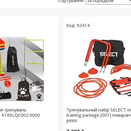
92414
ля тренувань
Тренувальний набір SELECT Ind
і K16XLQC002.9000
training package (001) помаран
junior