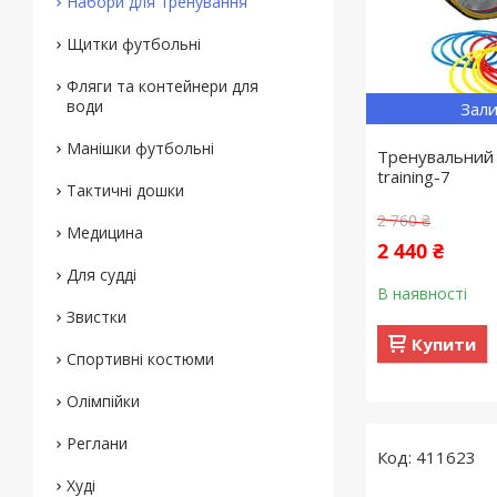
Набори для тренування
Щитки футбольні
Фляги та контейнери для
води
Зали
Манішки футбольні
Тренувальний 
training-7
Тактичні дошки
2 760 ₴
Медицина
2 440 ₴
Для судді
В наявності
Звистки
Купити
Спортивні костюми
Олімпійки
Реглани
411623
Худі