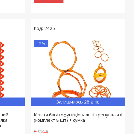
2425
–5%
Залишилось 28 днів
овий
Кільця багатофункціональні тренувальні
алка
(комплект 8 шт) + сумка
м
2 599 ₴