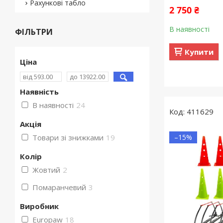
Рахункові табло
2 750 ₴
В наявності
ФІЛЬТРИ
Купити
Ціна
Наявність
В наявності
24
411629
Акція
Товари зі знижками
19
–15%
Колір
Жовтий
2
Помаранчевий
3
Виробник
Europaw
18