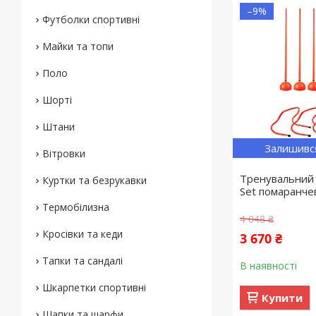
–9%
Футболки спортивні
Майки та топи
Поло
Шорті
Штани
Залишивс
Вітровки
Тренувальний
Куртки та безрукавки
Set помаранче
Термобілизна
4 048 ₴
Кросівки та кеди
3 670 ₴
Тапки та сандалі
В наявності
Шкарпетки спортивні
Купити
Шапки та шарфи