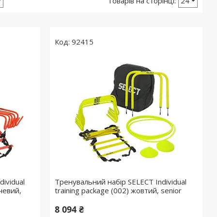
92415
ividual
Тренувальний набір SELECT Individual
чевий,
training package (002) жовтий, senior
8 094 ₴