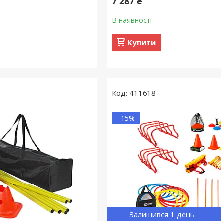
7 287 ₴
В наявності
Купити
411618
–15%
Залишився 1 день