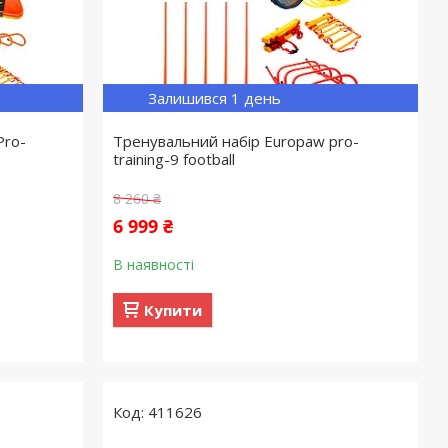
Залишився 1 день
Pro-
Тренувальний набір Europaw pro-
training-9 football
8 260 ₴
6 999 ₴
В наявності
Купити
411626