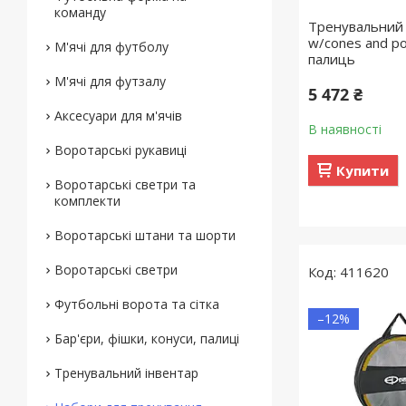
команду
Тренувальний н
w/cones and pol
М'ячі для футболу
палиць
М'ячі для футзалу
5 472 ₴
Аксесуари для м'ячів
В наявності
Воротарські рукавиці
Купити
Воротарські светри та
комплекти
Воротарські штани та шорти
Воротарські светри
411620
Футбольні ворота та сітка
–12%
Бар'єри, фішки, конуси, палиці
Тренувальний інвентар