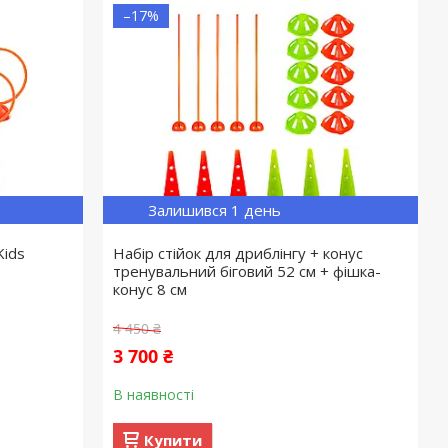
–17%
Залишився 1 день
Kids
Набір стійок для дриблінгу + конус
тренувальний біговий 52 см + фішка-
конус 8 см
4 450 ₴
3 700 ₴
В наявності
Купити