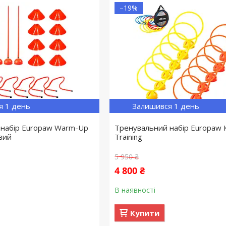
–19%
я 1 день
Залишився 1 день
 набір Europaw Warm-Up
Тренувальний набір Europaw 
вий
Training
5 950 ₴
4 800 ₴
В наявності
Купити