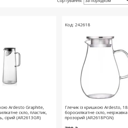
242618
кою Ardesto Graphite,
Глечик із кришкою Ardesto, 18
илікатне скло, пластик,
боросилікатне скло, неіржавка
ь, сірий (AR2613GR)
прозорий (AR2618PGN)