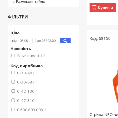
Рахункові табло
Купити
ФІЛЬТРИ
Ціна
68150
Наявність
В наявності
17
Код виробника
0-30-487
1
0-30-687
1
0-42-130
1
0-47-316
1
0.600.803.003
1
Стрічка NEO в