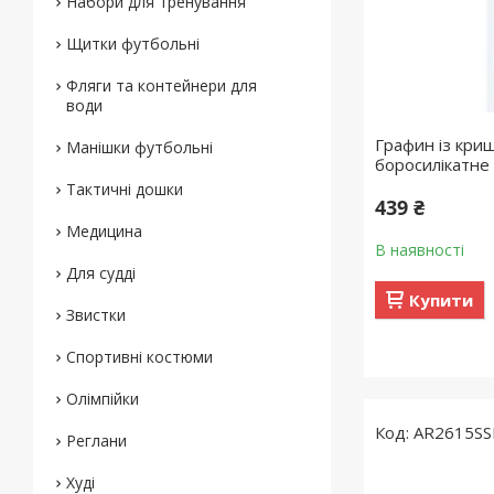
Набори для тренування
Щитки футбольні
Фляги та контейнери для
води
Графин із кри
Манішки футбольні
боросилікатне
Тактичні дошки
439 ₴
Медицина
В наявності
Для судді
Купити
Звистки
Спортивні костюми
Олімпійки
AR2615SS
Реглани
Худі