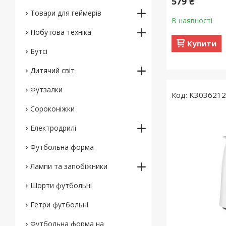
579 ₴
Товари для геймерів
В наявності
Побутова техніка
Купити
Бутсі
Дитячий світ
Футзалки
K303621
Сороконіжки
Електродрилі
Футбольна форма
Лампи та запобіжники
Шорти футбольні
Гетри футбольні
Футбольна форма на