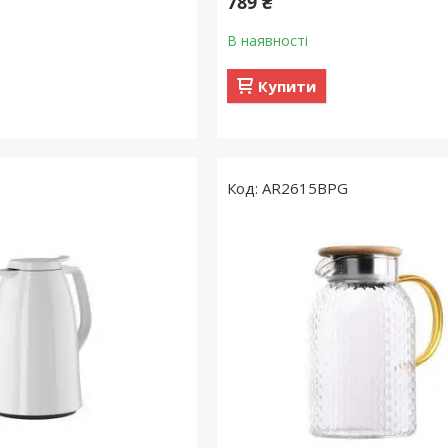
789 ₴
В наявності
Купити
2
AR2615BPG