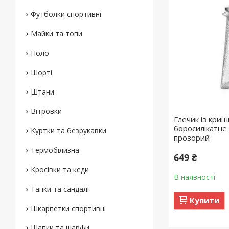
Футболки спортивні
Майки та топи
Поло
Шорті
Штани
Вітровки
Глечик із кри
боросилікатне 
Куртки та безрукавки
прозорий
Термобілизна
649 ₴
Кросівки та кеди
В наявності
Тапки та сандалі
Купити
Шкарпетки спортивні
Шапки та шарфи