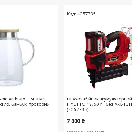
4257795
кою Ardesto, 1500 мл,
Цвяхозабійник акумуляторний 
скло, бамбук, прозорий
FIXETTO 18/50 N, без АКБ і З
(4257795)
7 800 ₴