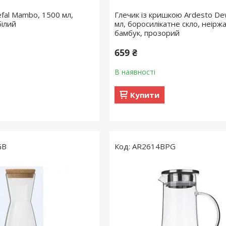
fal Mambo, 1500 мл,
Глечик із кришкою Ardesto D
білий
мл, боросилікатне скло, неіржа
бамбук, прозорий
659 ₴
В наявності
Купити
GB
AR2614BPG