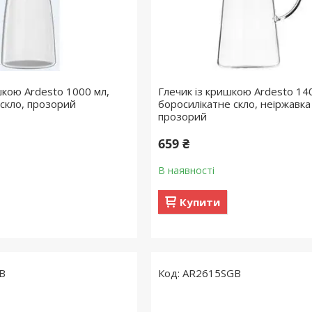
шкою Ardesto 1000 мл,
Глечик із кришкою Ardesto 14
 скло, прозорий
боросилікатне скло, неіржавка
прозорий
659 ₴
В наявності
Купити
B
AR2615SGB