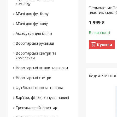
команду
Термолечик Te
пластик, скло, 
М'ячі для футболу
1 999 ₴
М'ячі для футзалу
В наявності
Аксесуари для м'ячів
Воротарські рукавиці
Купити
Воротарські светри та
комплекти
Воротарські штани та шорти
AR2610B
Воротарські светри
Футбольні ворота та сітка
Бар'єри, фішки, конуси, палиці
Тренувальний інвентар