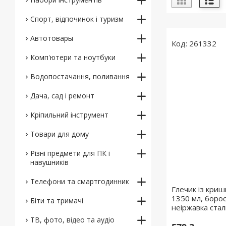
Спорт, відпочинок і туризм
Автотовары
261332
Комп'ютери та ноутбуки
Водопостачання, поливання
Дача, сад і ремонт
Кріпильний інструмент
Товари для дому
Різні предмети для ПК і
навушників
Телефони та смартгодинник
Глечик із криш
1350 мл, борос
Біти та тримачі
неіржавка стал
ТВ, фото, відео та аудіо