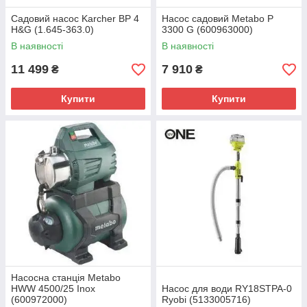
Садовий насос Karcher BP 4
Насос садовий Metabo P
H&G (1.645-363.0)
3300 G (600963000)
В наявності
В наявності
11 499
7 910
₴
₴
Купити
Купити
Насосна станція Metabo
HWW 4500/25 Inox
Насос для води RY18STPA-0
(600972000)
Ryobi (5133005716)