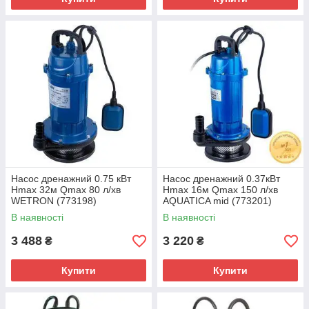
Насос дренажний 0.75 кВт
Насос дренажний 0.37кВт
Hmax 32м Qmax 80 л/хв
Hmax 16м Qmax 150 л/хв
WETRON (773198)
AQUATICA mid (773201)
В наявності
В наявності
3 488
3 220
₴
₴
Купити
Купити