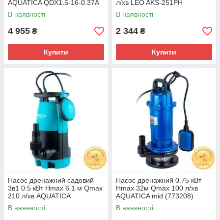
AQUATICA QDX1.5-16-0.37A
л/хв LEO AKS-251PH
(773231)
(773145)
В наявності
В наявності
4 955
2 344
₴
₴
Купити
Купити
Насос дренажний садовий
Насос дренажний 0.75 кВт
3в1 0.5 кВт Hmax 6.1 м Qmax
Hmax 32м Qmax 100 л/хв
210 л/хв AQUATICA
AQUATICA mid (773208)
XKJa500E (773133)
В наявності
В наявності