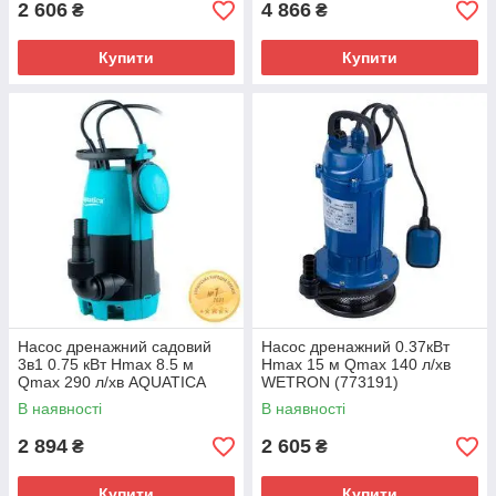
2 606
4 866
₴
₴
Купити
Купити
Насос дренажний садовий
Насос дренажний 0.37кВт
3в1 0.75 кВт Hmax 8.5 м
Hmax 15 м Qmax 140 л/хв
Qmax 290 л/хв AQUATICA
WETRON (773191)
XKJa750E (773134)
В наявності
В наявності
2 894
2 605
₴
₴
Купити
Купити