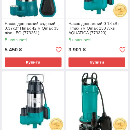
Насос дренажний садовий
Насос дренажний 0.18 кВт
0.37кВт Hmax 42 м Qmax 35
Hmax 7м Qmax 133 л/хв
л/хв LEO (773251)
AQUATICA (773320)
В наявності
В наявності
5 450
3 901
₴
₴
Купити
Купити