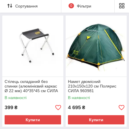
Сортування
0
Фільтри
Стілець складаний без
Намет двомісний
спинки (алюмінієвий каркас
210x150x120 см Полярис
Ø 22 мм) 40*35*45 см СИЛА
СИЛА 960981
В наявності
В наявності
399
4 695
₴
₴
Купити
Купити