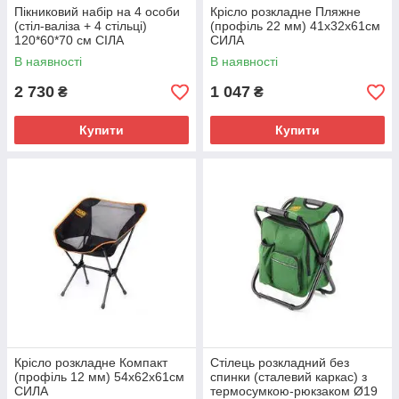
Пікниковий набір на 4 особи
Крісло розкладне Пляжне
(стіл-валіза + 4 стільці)
(профіль 22 мм) 41х32х61см
120*60*70 см СІЛА
СИЛА
В наявності
В наявності
2 730
1 047
₴
₴
Купити
Купити
Крісло розкладне Компакт
Стілець розкладний без
(профіль 12 мм) 54х62х61см
спинки (сталевий каркас) з
СИЛА
термосумкою-рюкзаком Ø19