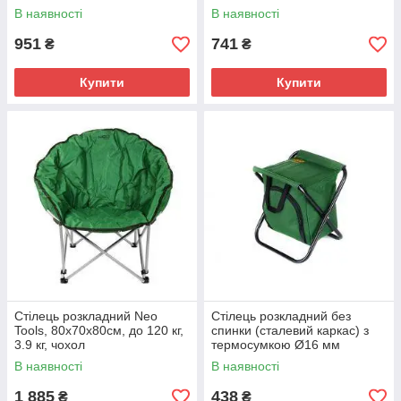
мм 28х35х43см СІЛА
В наявності
В наявності
951
741
₴
₴
Купити
Купити
Стілець розкладний Neo
Стілець розкладний без
Tools, 80x70x80см, до 120 кг,
спинки (сталевий каркас) з
3.9 кг, чохол
термосумкою Ø16 мм
27х32х33 см СІЛА 960767
В наявності
В наявності
1 885
438
₴
₴