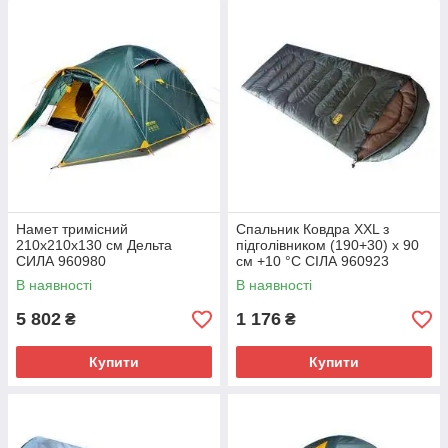
Намет тримісний
Спальник Ковдра XXL з
210x210x130 см Дельта
підголівником (190+30) х 90
СИЛА 960980
см +10 °C СІЛА 960923
В наявності
В наявності
5 802
1 176
₴
₴
Купити
Купити