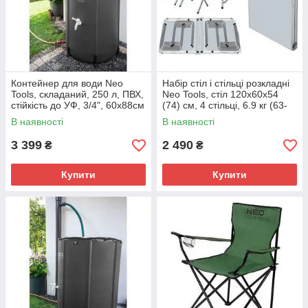
Контейнер для води Neo
Набір стіл і стільці розкладні
Tools, складаний, 250 л, ПВХ,
Neo Tools, стіл 120х60х54
стійкість до УФ, 3/4", 60х88см
(74) см, 4 стільці, 6.9 кг (63-
(15-951)
159)
В наявності
В наявності
3 399
2 490
₴
₴
Купити
Купити