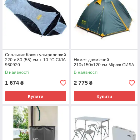
Спальник Кокон ультралегкий
220 х 80 (55) см + 10 °C СІЛА
Намет двомісний
960920
210x150x120 см Міраж СИЛА
В наявності
В наявності
1 674
2 775
₴
₴
Купити
Купити