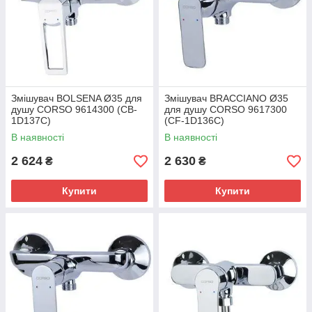
Змішувач BOLSENA Ø35 для
Змішувач BRACCIANO Ø35
душу CORSO 9614300 (CB-
для душу CORSO 9617300
1D137C)
(CF-1D136C)
В наявності
В наявності
2 624
2 630
₴
₴
Купити
Купити