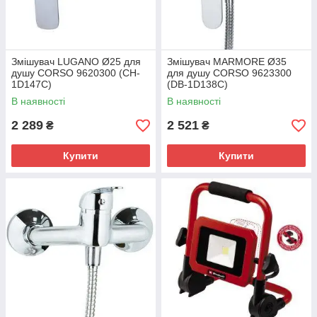
Змішувач LUGANO Ø25 для
Змішувач MARMORE Ø35
душу CORSO 9620300 (CH-
для душу CORSO 9623300
1D147C)
(DB-1D138C)
В наявності
В наявності
2 289
2 521
₴
₴
Купити
Купити