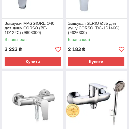
Змішувач MAGGIORE Ø40
Змішувач SERIO Ø35 для
для душу CORSO (BE-
душу CORSO (DC-1D146C)
1D122C) (9608300)
(9626300)
В наявності
В наявності
3 223
2 183
₴
₴
Купити
Купити