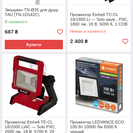
Змішувач TN Ø35 для душу
TAU (TN-1D142C)
Прожектор Einhell TC-CL
18/1800 Li — Solo акум., PXC,
В наявності
1800 лм, 18 В, 5000 К, 1 COB
LED, 1.15 кг (без АКБ і ЗП)
687
Немає в наявності
₴
2 400
₴
Купити
Прожектор Einhell TE-CL
Прожектор LEDVANCE ECO
18/2000 LiAC — Solo PXC,
100 Вт 10000 Лм 6500 K
2000 лм, 18 В, 5700 К, 20
чорний