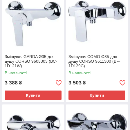
Змішувач GARDA Ø35 для
Змішувач COMO Ø35 для
душу CORSO 9605303 (BC-
душу CORSO 9611300 (BF-
1D121W)
1D129C)
В наявності
В наявності
3 388
3 503
₴
₴
Купити
Купити