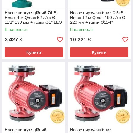
Насос циркуляційний 74 Вт
Насос циркуляційний 0.5кВт
Hmax 4 м Qmax 52 л/хв Ø
Hmax 12 м Qmax 190 л/хв Ø
11⁄2" 130 мм + гайки Ø1" LEO
220 мм + гайки Ø11⁄4"
3.0 LRP25-40/130 (774413)
AQUATICA (774163)
В наявності
В наявності
3 427
10 221
₴
₴
Купити
Купити
Насос циркуляційний
Насос циркуляційний