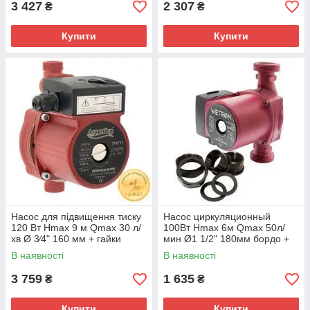
3 427
2 307
₴
₴
Купити
Купити
Насос для підвищення тиску
Насос циркуляционный
120 Вт Hmax 9 м Qmax 30 л/
100Вт Hmax 6м Qmax 50л/
хв Ø 3⁄4" 160 мм + гайки
мин Ø1 1/2" 180мм бордо +
Ø1⁄2" AQUATICA (774711)
гайки Ø1" WETRON LР525–
В наявності
В наявності
6/180В (774232)
3 759
1 635
₴
₴
Купити
Купити