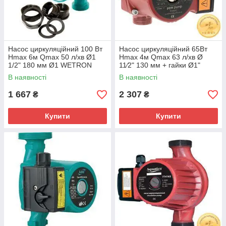
Насос циркуляційний 100 Вт
Насос циркуляційний 65Вт
Hmax 6м Qmax 50 л/хв Ø1
Hmax 4м Qmax 63 л/хв Ø
1/2" 180 мм Ø1 WETRON
11⁄2" 130 мм + гайки Ø1"
LР325-4/180С (774332)
AQUATICA (774113)
В наявності
В наявності
1 667
2 307
₴
₴
Купити
Купити