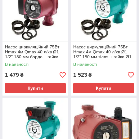
Насос циркуляційний 75Вт
Насос циркуляційний 75Вт
Hmax 4м Qmax 40 л/хв Ø1
Hmax 4м Qmax 40 л/хв Ø1
1/2" 180 мм бордо + гайки
1/2" 180 мм зілля + гайки Ø1
Ø1" WETRON LР525-4/180В
WETRON LР525-4/180С
В наявності
В наявності
(774212)
(774312)
1 479
1 523
₴
₴
Купити
Купити