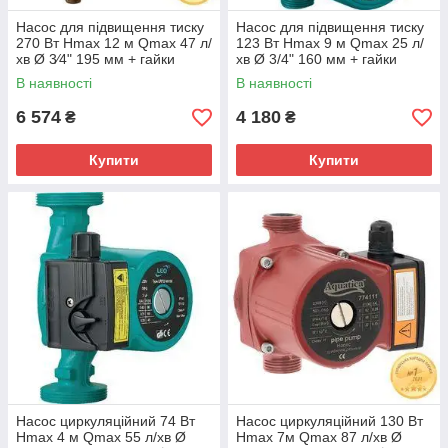
Насос для підвищення тиску
Насос для підвищення тиску
270 Вт Hmax 12 м Qmax 47 л/
123 Вт Hmax 9 м Qmax 25 л/
хв Ø 3⁄4" 195 мм + гайки
хв Ø 3/4" 160 мм + гайки
Ø1⁄2" AQUATICA (774714)
Ø1/2" LEO 3.0 (774741)
В наявності
В наявності
6 574
4 180
₴
₴
Купити
Купити
Насос циркуляційний 74 Вт
Насос циркуляційний 130 Вт
Hmax 4 м Qmax 55 л/хв Ø
Hmax 7м Qmax 87 л/хв Ø