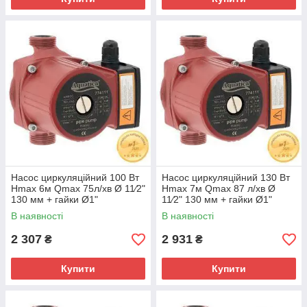
Насос циркуляційний 100 Вт
Насос циркуляційний 130 Вт
Hmax 6м Qmax 75л/хв Ø 11⁄2"
Hmax 7м Qmax 87 л/хв Ø
130 мм + гайки Ø1"
11⁄2" 130 мм + гайки Ø1"
AQUATICA (774133)
AQUATICA (774139)
В наявності
В наявності
2 307
2 931
₴
₴
Купити
Купити