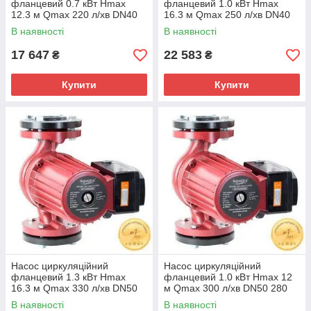
фланцевий 0.7 кВт Hmax
фланцевий 1.0 кВт Hmax
12.3 м Qmax 220 л/хв DN40
16.3 м Qmax 250 л/хв DN40
250 мм + відповідна фланець
250 мм + відповідна фланець
В наявності
В наявності
AQUATICA (774167)
AQUATICA (774187)
17 647
22 583
₴
₴
Купити
Купити
Насос циркуляційний
Насос циркуляційний
фланцевий 1.3 кВт Hmax
фланцевий 1.0 кВт Hmax 12
16.3 м Qmax 330 л/хв DN50
м Qmax 300 л/хв DN50 280
280 мм + відповідна фланець
мм + відповідна фланець
В наявності
В наявності
AQUATICA (774188)
AQUATICA (774168)