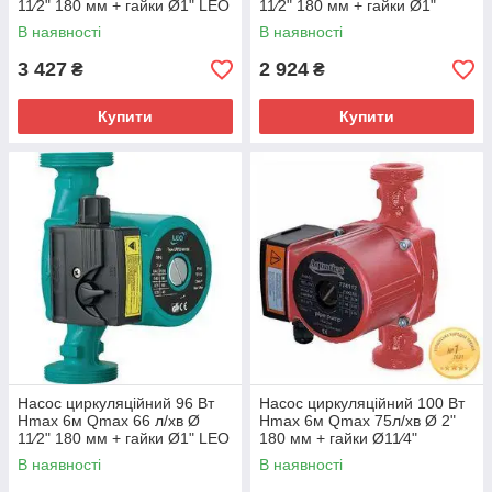
11⁄2" 180 мм + гайки Ø1" LEO
11⁄2" 180 мм + гайки Ø1"
3.0 LRP25-40/180 (774412)
AQUATICA (774138)
В наявності
В наявності
3 427
2 924
₴
₴
Купити
Купити
Насос циркуляційний 96 Вт
Насос циркуляційний 100 Вт
Hmax 6м Qmax 66 л/хв Ø
Hmax 6м Qmax 75л/хв Ø 2"
11⁄2" 180 мм + гайки Ø1" LEO
180 мм + гайки Ø11⁄4"
3.0 LRP25-60/180 (774432)
AQUATICA (774134)
В наявності
В наявності