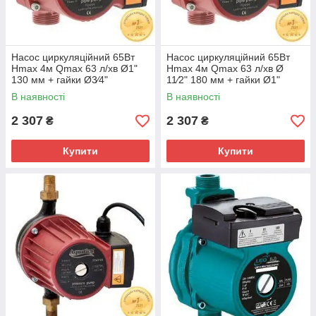
Насос циркуляційний 65Вт
Насос циркуляційний 65Вт
Hmax 4м Qmax 63 л/хв Ø1"
Hmax 4м Qmax 63 л/хв Ø
130 мм + гайки Ø3⁄4"
11⁄2" 180 мм + гайки Ø1"
AQUATICA (774111)
AQUATICA (774112)
В наявності
В наявності
2 307
2 307
₴
₴
Купити
Купити