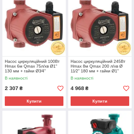
Насос циркуляційний 100Вт
Насос циркуляційний 245Вт
Hmax 6м Qmax 75л/хв Ø1"
Hmax 8м Qmax 200 л/хв Ø
130 мм + гайки Ø3⁄4"
11⁄2" 180 мм + гайки Ø1"
AQUATICA (774131)
AQUATICA (774141)
В наявності
В наявності
2 307
4 968
₴
₴
Купити
Купити