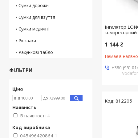
Сумки дорожні
Сумки для взуття
Інгалятор LO
Сумки медичні
компресорний
Рюкзаки
1 144 ₴
Рахункові табло
Немає в наявно
+380 (95) 01
ФІЛЬТРИ
Vodafo
Ціна
812205
Наявність
В наявності
4
Код виробника
045496420864
1