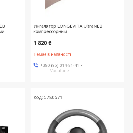
EB
Ингалятор LONGEVITA UltraNEB
ый
компрессорный
1 820 ₴
Немає в наявності
+380 (95) 014-81-41
Vodafone
5780571