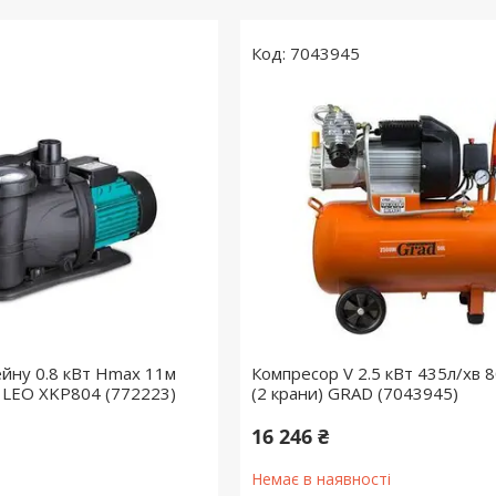
7043945
ейну 0.8 кВт Hmax 11м
Компресор V 2.5 кВт 435л/хв 8
 LEO XKP804 (772223)
(2 крани) GRAD (7043945)
16 246 ₴
Немає в наявності