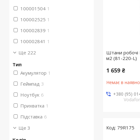
100001504
1
100002525
1
100002839
1
100002841
1
Ще 222
Штани робочі N
м2 (81-220-L)
Тип
1 659 ₴
Акумулятор
1
Немає в наявно
Геймпад
3
+380 (95) 01
Ноутбук
6
Vodafo
Прихватка
1
Підставка
6
79R175
Ще 3
Колір