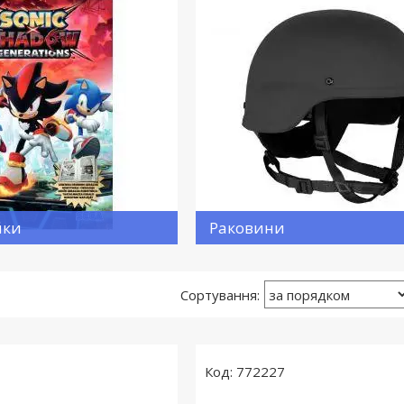
йки
Раковини
772227