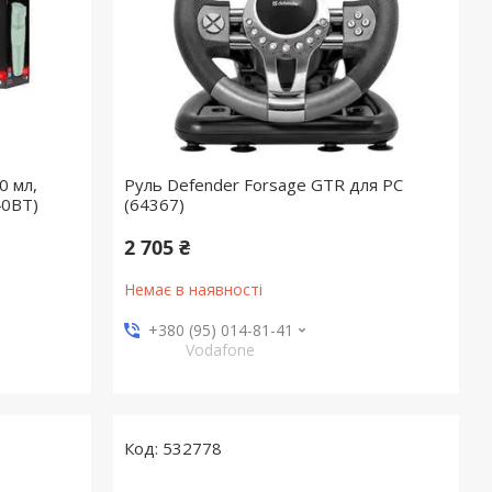
0 мл,
Руль Defender Forsage GTR для PC
40BT)
(64367)
2 705 ₴
Немає в наявності
+380 (95) 014-81-41
Vodafone
532778