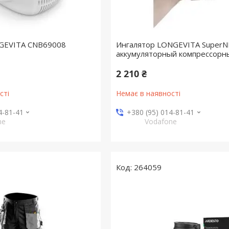
NGEVITA CNB69008
Ингалятор LONGEVITA SuperN
аккумуляторный компрессорн
2 210 ₴
сті
Немає в наявності
4-81-41
+380 (95) 014-81-41
ne
Vodafone
264059