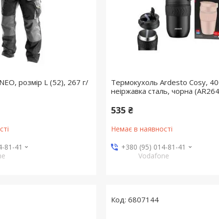
EO, розмір L (52), 267 г/
Термокухоль Ardesto Cosy, 40
неіржавка сталь, чорна (AR26
535 ₴
сті
Немає в наявності
4-81-41
+380 (95) 014-81-41
ne
Vodafone
6807144