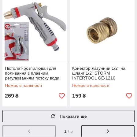
Пістолет-розпилювач для
Конектор латунний 1/2" на
поливання з плавним
шланг 1/2" STORM
регулюванням потоку води.
INTERTOOL GE-1216
ABS, PP, TPR, ZINC ALLOY,
Немає в наявності
Немає в наявності
BRASS INTERTOOL GE-0012
269
159
₴
₴
Показати ще
1
/ 5