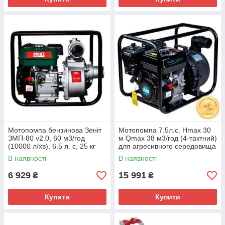
Мотопомпа бензинова Зеніт
Мотопомпа 7.5л.с. Hmax 30
ЗМП-80 v2.0, 60 м3/год
м Qmax 38 м3/год (4-тактний)
(10000 л/хв), 6.5 л. с, 25 кг
для агресивного середовища
AQUATICA (772539)
В наявності
В наявності
6 929
15 991
₴
₴
Купити
Купити