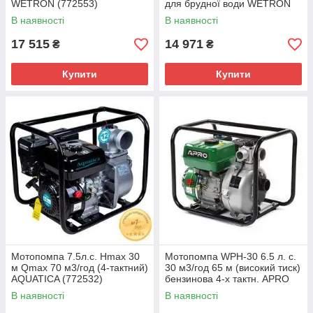
WETRON (772553)
для брудної води WETRON
(772557)
В наявності
В наявності
17 515
14 971
₴
₴
Купити
Купити
Мотопомпа 7.5л.с. Hmax 30
Мотопомпа WPH-30 6.5 л. с.
м Qmax 70 м3/год (4-тактний)
30 м3/год 65 м (високий тиск)
AQUATICA (772532)
бензинова 4-х тактн. APRO
852134
В наявності
В наявності