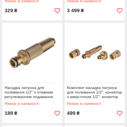
Немає в наявності
Немає в наявності
шланга 1/2" INTERTOOL
329
3 499
₴
₴
Насадка латунна для
Комплект насадка латунна
поливання 1/2" з плавним
для поливання 1/2", конектор
регулюванням подавання
з аквастопом 1/2", конектор
STORM INTERTOOL GE-1421
1/2", адаптер 1/2" і 3/4"
Немає в наявності
Немає в наявності
STORM INTERTOOL GE-1426
189
499
₴
₴