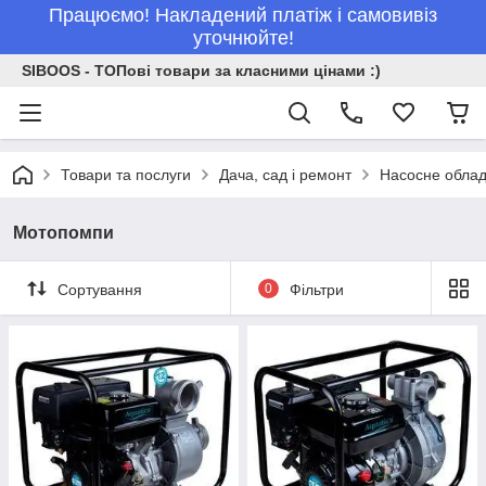
Працюємо! Накладений платіж і самовивіз
уточнюйте!
SIBOOS - ТОПові товари за класними цінами :)
Товари та послуги
Дача, сад і ремонт
Насосне обла
Мотопомпи
Сортування
0
Фільтри