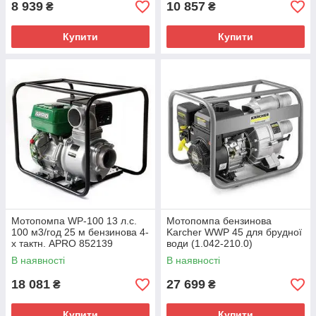
8 939
10 857
₴
₴
Купити
Купити
Мотопомпа WP-100 13 л.с.
Мотопомпа бензинова
100 м3/год 25 м бензинова 4-
Karcher WWP 45 для брудної
х тактн. APRO 852139
води (1.042-210.0)
В наявності
В наявності
18 081
27 699
₴
₴
Купити
Купити