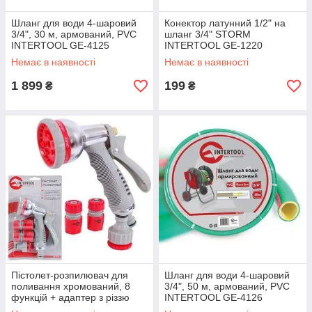
Шланг для води 4-шаровий
Конектор латунний 1/2" на
3/4", 30 м, армований, PVC
шланг 3/4" STORM
INTERTOOL GE-4125
INTERTOOL GE-1220
Немає в наявності
Немає в наявності
1 899
199
₴
₴
Пістолет-розпилювач для
Шланг для води 4-шаровий
поливання хромований, 8
3/4", 50 м, армований, PVC
функцій + адаптер з різзю
INTERTOOL GE-4126
1/2", 3/4" і 2 конектори для