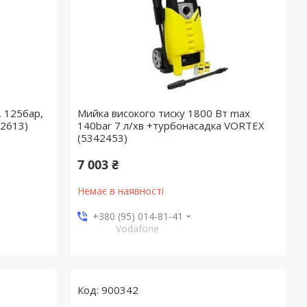
, 125бар,
Мийка високого тиску 1800 Вт max
42613)
140bar 7 л/хв +турбонасадка VORTEX
(5342453)
7 003 ₴
Немає в наявності
+380 (95) 014-81-41
Vodafone
900342