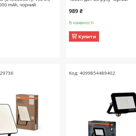
2000 mAh, чорний
989 ₴
В наявності
Купити
29736
4099854489402