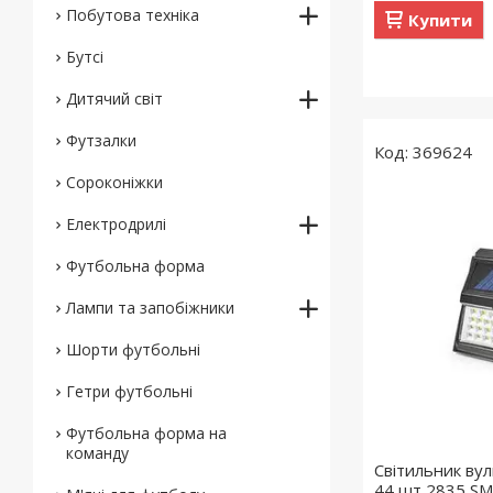
Побутова техніка
Купити
Бутсі
Дитячий світ
Футзалки
369624
Сороконіжки
Електродрилі
Футбольна форма
Лампи та запобіжники
Шорти футбольні
Гетри футбольні
Футбольна форма на
команду
Світильник вул
44 шт 2835 SM