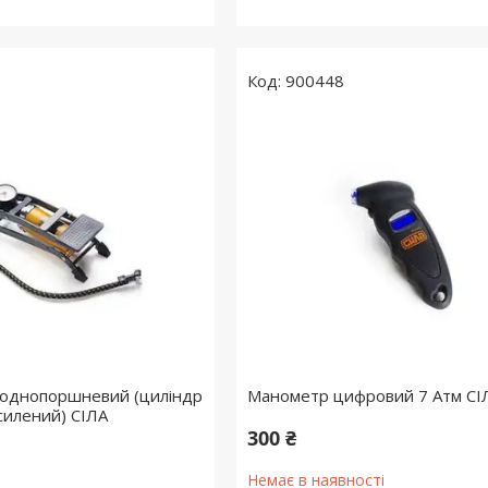
900448
 однопоршневий (циліндр
Манометр цифровий 7 Атм СІ
силений) СІЛА
300 ₴
Немає в наявності