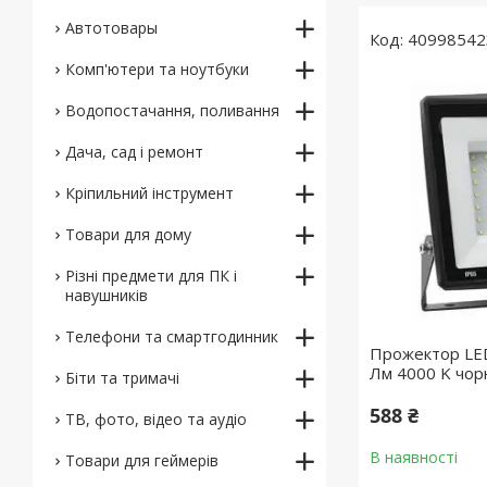
Автотовары
40998542
Комп'ютери та ноутбуки
Водопостачання, поливання
Дача, сад і ремонт
Кріпильний інструмент
Товари для дому
Різні предмети для ПК і
навушників
Телефони та смартгодинник
Прожектор LE
Лм 4000 K чор
Біти та тримачі
588 ₴
ТВ, фото, відео та аудіо
В наявності
Товари для геймерів