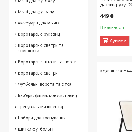
М'ячі для футболу
датчик руху, 
М'ячі для футзалу
449 ₴
Аксесуари для м'ячів
В наявності
Воротарські рукавиці
Купити
Воротарські светри та
комплекти
Воротарські штани та шорти
40998544
Воротарські светри
Футбольні ворота та сітка
Бар'єри, фішки, конуси, палиці
Тренувальний інвентар
Набори для тренування
Щитки футбольні