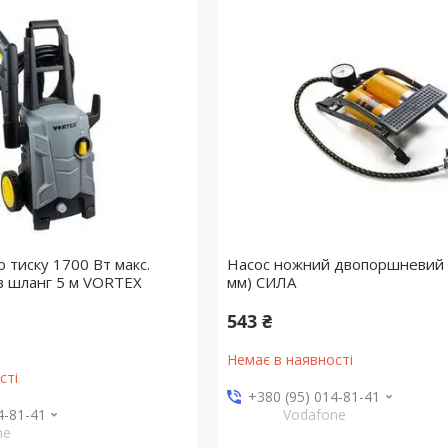
 тиску 1700 Вт макс.
Насос ножний двопоршневий 
хв шланг 5 м VORTEX
мм) СИЛА
543 ₴
Немає в наявності
сті
+380 (95) 014-81-41
4-81-41
Vodafone
ne