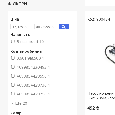
ФІЛЬТРИ
Ціна
900434
Наявність
В наявності
10
Код виробника
0.601.9J8.500
1
4099854230493
1
4099854429590
1
4099854429736
1
Насос ножний
4099854429750
1
55х120мм) (по
Ще 20
492 ₴
Колір