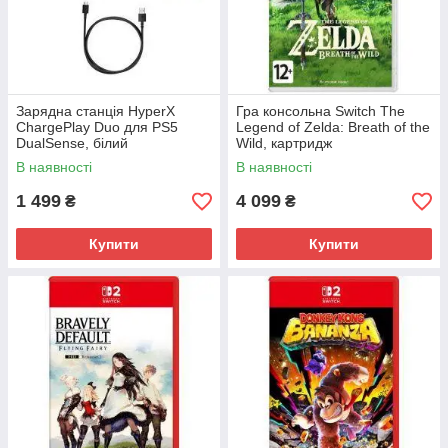
Зарядна станція HyperX
Гра консольна Switch The
ChargePlay Duo для PS5
Legend of Zelda: Breath of the
DualSense, білий
Wild, картридж
В наявності
В наявності
1 499
4 099
₴
₴
Купити
Купити