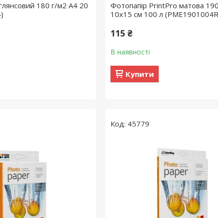
глянсовий 180 г/м2 A4 20
Фотопапір PrintPro матова 190
)
10x15 см 100 л (PME1901004R
115 ₴
В наявності
Купити
45779