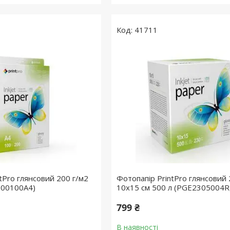
41711
tPro глянсовий 200 г/м2
Фотопапір PrintPro глянсовий 
200100A4)
10x15 см 500 л (PGE2305004R
799 ₴
В наявності