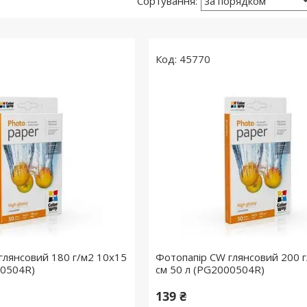
45770
глянсовий 180 г/м2 10х15
Фотопапір CW глянсовий 200 
00504R)
см 50 л (PG2000504R)
139 ₴