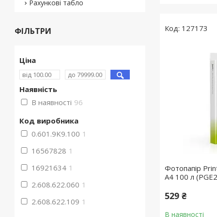
Рахункові табло
127173
ФІЛЬТРИ
Ціна
Наявність
В наявності
96
Код виробника
0.601.9K9.100
1
16567828
1
16921634
1
Фотопапір Prin
A4 100 л (PGE
2.608.622.060
1
529 ₴
2.608.622.109
1
В наявності