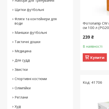
Набори для тренування
Щитки футбольні
Фляги та контейнери для
Фотопапір CW 
води
см 100 л (PG2
Манішки футбольні
239 ₴
Тактичні дошки
В наявності
Медицина
Купити
Для судді
Звистки
Спортивні костюми
41706
Олімпійки
Реглани
Худі