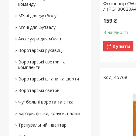
Фотопапір CW 
команду
л (PG180020A4
М'ячі для футболу
159 ₴
М'ячі для футзалу
В наявності
Аксесуари для м'ячів
Купити
Воротарські рукавиці
Воротарські светри та
комплекти
45768
Воротарські штани та шорти
Воротарські светри
Футбольні ворота та сітка
Бар'єри, фішки, конуси, палиці
Тренувальний інвентар