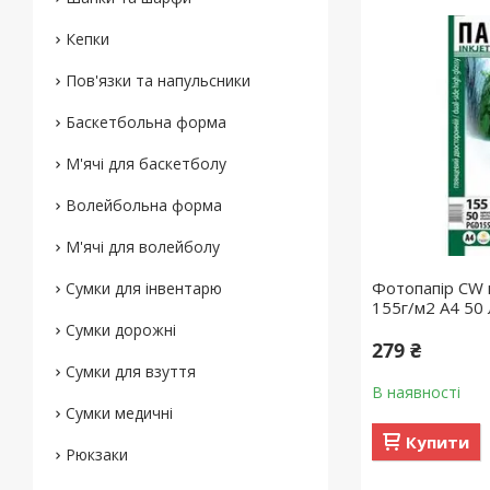
Кепки
Пов'язки та напульсники
Баскетбольна форма
М'ячі для баскетболу
Волейбольна форма
М'ячі для волейболу
Фотопапір CW 
Сумки для інвентарю
155г/м2 A4 50
Сумки дорожні
279 ₴
Сумки для взуття
В наявності
Сумки медичні
Купити
Рюкзаки