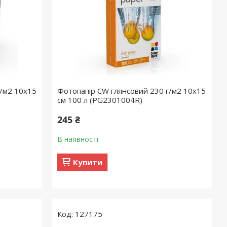
г/м2 10х15
Фотопапір CW глянсовий 230 г/м2 10х15
см 100 л (PG2301004R)
245 ₴
В наявності
Купити
127175