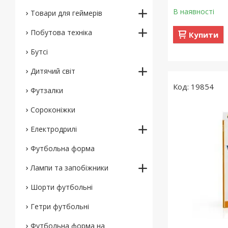
В наявності
Товари для геймерів
Побутова техніка
Купити
Бутсі
Дитячий світ
19854
Футзалки
Сороконіжки
Електродрилі
Футбольна форма
Лампи та запобіжники
Шорти футбольні
Гетри футбольні
Футбольна форма на