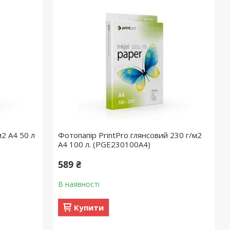
2 A4 50 л
Фотопапір PrintPro глянсовий 230 г/м2
A4 100 л. (PGE230100A4)
589 ₴
В наявності
Купити