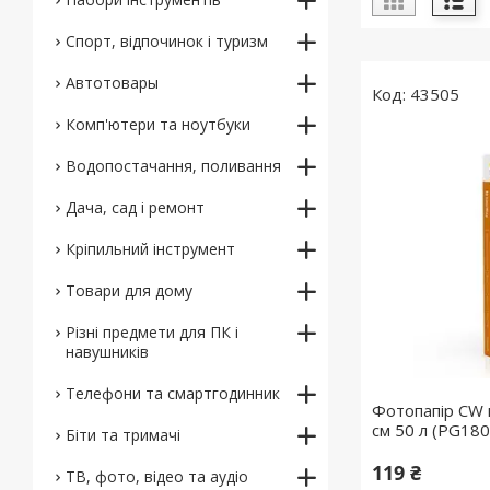
Спорт, відпочинок і туризм
Автотовары
43505
Комп'ютери та ноутбуки
Водопостачання, поливання
Дача, сад і ремонт
Кріпильний інструмент
Товари для дому
Різні предмети для ПК і
навушників
Телефони та смартгодинник
Фотопапір CW 
см 50 л (PG18
Біти та тримачі
119 ₴
ТВ, фото, відео та аудіо