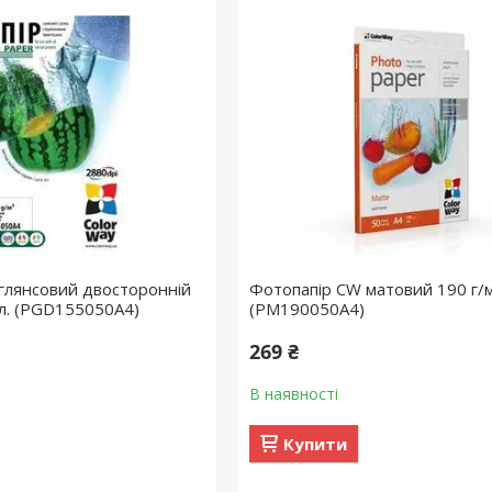
глянсовий двосторонній
Фотопапір CW матовий 190 г/м
 л. (PGD155050A4)
(PM190050A4)
269 ₴
В наявності
Купити