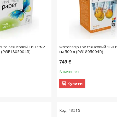
tPro глянсовий 180 г/м2
Фотопапір CW глянсовий 180 
л (PGE1805004R)
см 500 л (PG1805004R)
749 ₴
В наявності
Купити
43515