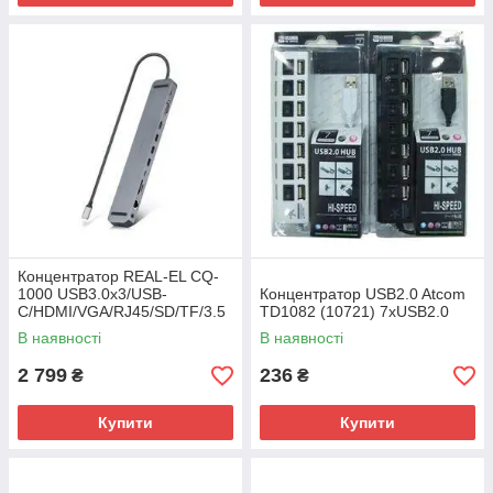
Концентратор REAL-EL CQ-
1000 USB3.0х3/USB-
Концентратор USB2.0 Atcom
C/HDMI/VGA/RJ45/SD/TF/3.5
TD1082 (10721) 7хUSB2.0
mm audio, 0.4m, Space Grey
В наявності
В наявності
2 799
236
₴
₴
Купити
Купити