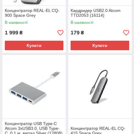
Концентратор REAL-EL CQ-
Кардридер USB2.0 Atcom
900 Space Grey
TTD2053 (16114)
В наявності
В наявності
1 999
179
₴
₴
Купити
Купити
Концентратор USB Type-C
Atcom 3хUSB3.0, USB Type-
Концентратор REAL-EL CQ-
C, 0.1 м, метал Silver (12808)
415 Space Grey