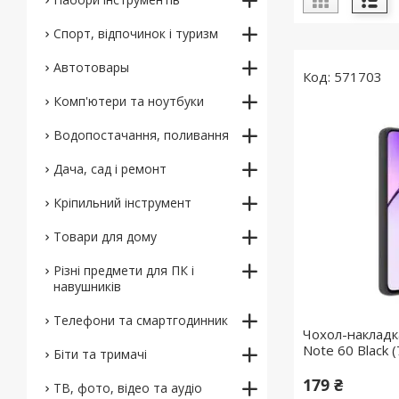
Спорт, відпочинок і туризм
Автотовары
571703
Комп'ютери та ноутбуки
Водопостачання, поливання
Дача, сад і ремонт
Кріпильний інструмент
Товари для дому
Різні предмети для ПК і
навушників
Телефони та смартгодинник
Чохол-накладк
Note 60 Black 
Біти та тримачі
179 ₴
ТВ, фото, відео та аудіо