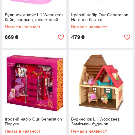
Будиночок-кейс Li'l Woodzeez
Ігровий набір Our Generation
Кейс, спальня, фіолетовий
Навколо багаття
Немає в наявності
Немає в наявності
669
479
₴
₴
Ігровий набір Our Generation
Будиночок Li'l Woodzeez
Перука
Заміський будинок
Немає в наявності
Немає в наявності