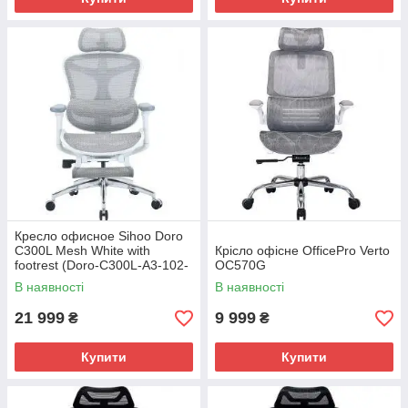
Кресло офисное Sihoo Doro
C300L Mesh White with
Крісло офісне OfficePro Verto
footrest (Doro-C300L-A3-102-
OC570G
JT)
В наявності
В наявності
21 999
9 999
₴
₴
Купити
Купити