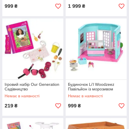
999
1 999
₴
₴
Ігровий набір Our Generation
Будиночок Li'l Woodzeez
Садівництво
Павільйон із морозивом
Немає в наявності
Немає в наявності
219
999
₴
₴