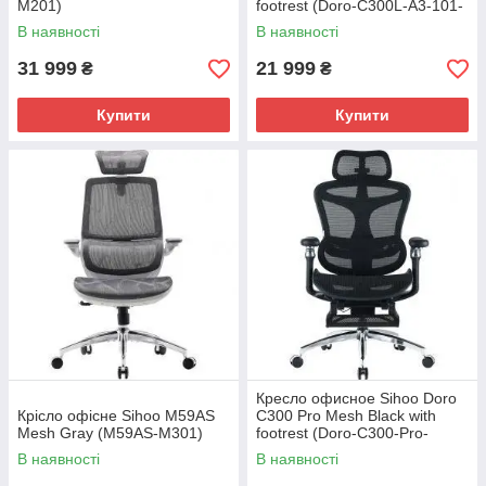
M201)
footrest (Doro-C300L-A3-101-
JT)
В наявності
В наявності
31 999
21 999
₴
₴
Купити
Купити
Кресло офисное Sihoo Doro
Крісло офісне Sihoo M59AS
C300 Pro Mesh Black with
Mesh Gray (M59AS-M301)
footrest (Doro-C300-Pro-
M101-JT)
В наявності
В наявності