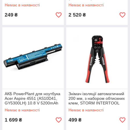
Немає в наявності
Немає в наявності
249
2 520
₴
₴
АКБ PowerPlant для ноутбука
Знімач ізоляції автоматичний
Acer Aspire 4551 (AS10D41,
200 мм, з набором обтискних
GY5300LH) 10.8 V 5200mAh
клем, STORM INTERTOOL
(NB00000028)
HT-7024
Немає в наявності
Немає в наявності
1 699
499
₴
₴