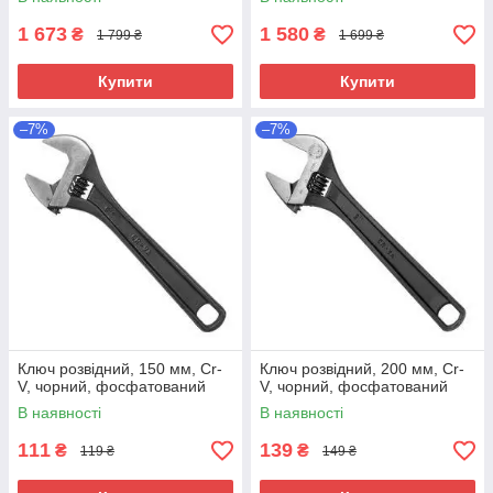
1 673
1 580
₴
₴
1 799 ₴
1 699 ₴
Купити
Купити
–7%
–7%
Ключ розвідний, 150 мм, Cr-
Ключ розвідний, 200 мм, Cr-
V, чорний, фосфатований
V, чорний, фосфатований
В наявності
В наявності
111
139
₴
₴
119 ₴
149 ₴