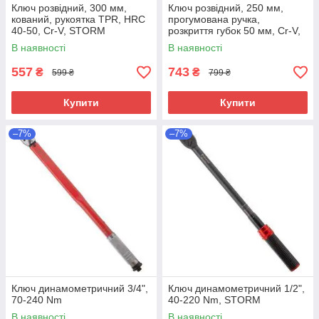
Ключ розвідний, 300 мм,
Ключ розвідний, 250 мм,
кований, рукоятка TPR, HRC
прогумована ручка,
40-50, Cr-V, STORM
розкриття губок 50 мм, Cr-V,
STORM
В наявності
В наявності
557
743
₴
₴
599 ₴
799 ₴
Купити
Купити
–7%
–7%
Ключ динамометричний 3/4",
Ключ динамометричний 1/2",
70-240 Nm
40-220 Nm, STORM
В наявності
В наявності