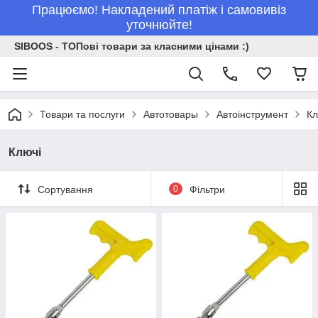
Працюємо! Накладений платіж і самовивіз
уточнюйте!
SIBOOS - ТОПові товари за класними цінами :)
Товари та послуги
Автотовары
Автоінструмент
Кл
Ключі
Сортування
0
Фільтри