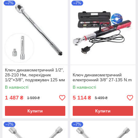
–7%
–7%
Ключ динамометричний 1/2",
28-210 Нм, перехідник
Ключ динамометричний
1/2"×3/8", подовжувач 125 мм
електронний 3/8" 27-135 N.m
1/2",STORM
В наявності
В наявності
1 487
5 114
₴
₴
1 599 ₴
5 499 ₴
Купити
Купити
–7%
–7%