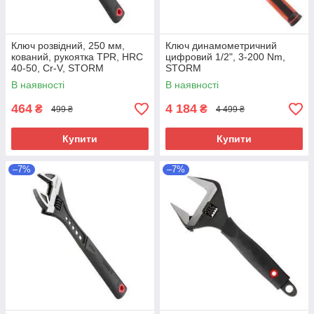
Ключ розвідний, 250 мм,
Ключ динамометричний
кований, рукоятка TPR, HRC
цифровий 1/2", 3-200 Nm,
40-50, Cr-V, STORM
STORM
В наявності
В наявності
464
4 184
₴
₴
499 ₴
4 499 ₴
Купити
Купити
–7%
–7%