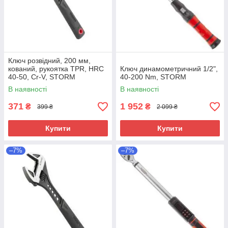
Ключ розвідний, 200 мм,
кований, рукоятка TPR, HRC
Ключ динамометричний 1/2",
40-50, Cr-V, STORM
40-200 Nm, STORM
В наявності
В наявності
371
1 952
₴
₴
399 ₴
2 099 ₴
Купити
Купити
–7%
–7%