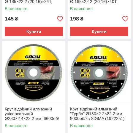
Ø 185×22.2 (20;16)×24Т,
Ø 185×22.2 (20;16)×40Т,
8000б/хв GRAD (1957725)
8000об/хв GRAD (1957745)
В наявності
В наявності
145
198
₴
₴
Купити
Купити
Круг відрізний алмазний
Круг відрізний алмазний
універсальний
"Турбо" Ø180×2.2×22.2 мм,
Ø230×2.4×22.2 мм, 6600об/
8000об/хв SIGMA (1922251)
хв SIGMA (1922171)
В наявності
В наявності