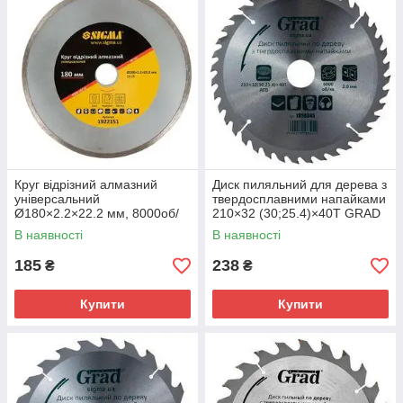
Круг відрізний алмазний
Диск пиляльний для дерева з
універсальний
твердосплавними напайками
Ø180×2.2×22.2 мм, 8000об/
210×32 (30;25.4)×40T GRAD
хв SIGMA (1922151)
(1958345)
В наявності
В наявності
185
238
₴
₴
Купити
Купити