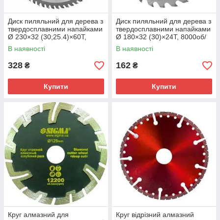
Диск пиляльний для дерева з
Диск пиляльний для дерева з
твердосплавними напайками
твердосплавними напайками
Ø 230×32 (30;25.4)×60Т,
Ø 180×32 (30)×24Т, 8000об/
6000об/хв GRAD (1958575)
хв GRAD (1957625)
В наявності
В наявності
328
162
₴
₴
Купити
Купити
Круг алмазний для
Круг відрізний алмазний