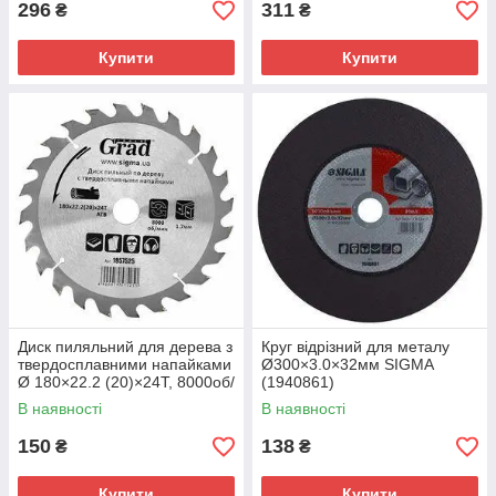
296
311
₴
₴
Купити
Купити
Диск пиляльний для дерева з
Круг відрізний для металу
твердосплавними напайками
Ø300×3.0×32мм SIGMA
Ø 180×22.2 (20)×24Т, 8000об/
(1940861)
хв GRAD (1957525)
В наявності
В наявності
150
138
₴
₴
Купити
Купити