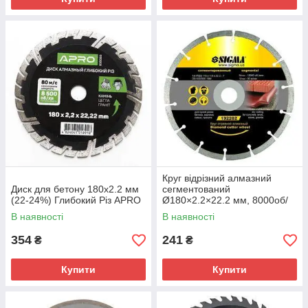
Круг відрізний алмазний
Диск для бетону 180х2.2 мм
сегментований
(22-24%) Глибокий Різ APRO
Ø180×2.2×22.2 мм, 8000об/
хв SIGMA (1922051)
В наявності
В наявності
354
241
₴
₴
Купити
Купити