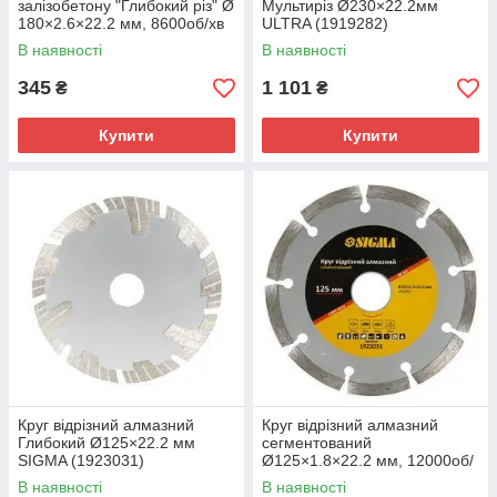
залізобетону "Глибокий різ" Ø
Мультиріз Ø230×22.2мм
180×2.6×22.2 мм, 8600об/хв
ULTRA (1919282)
SIGMA (1923051)
В наявності
В наявності
345
1 101
₴
₴
Купити
Купити
Круг відрізний алмазний
Круг відрізний алмазний
Глибокий Ø125×22.2 мм
сегментований
SIGMA (1923031)
Ø125×1.8×22.2 мм, 12000об/
хв SIGMA (1922031)
В наявності
В наявності