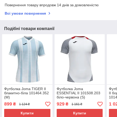
Повернення товару впродовж 14 днів за домовленістю
Всі умови повернення
Подібні товари компанії
Футболка Joma TIGER II
Футболка Joma
Фут
блакитно-біла 101464.352
ESSENTIAL II 101508.203
II б
(М)
біло-червона (S)
1014
899
929
1 0
₴
₴
1 124 ₴
1 161 ₴
Купити
Купити