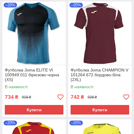
–20%
–20%
Футболка Joma ELITE VI
Футболка Joma CHAMPION V
100949.011 бірюзово-чорна
101264.672 бордово-біла
(XS)
(2XL)
В наявності
В наявності
734
742
₴
₴
918 ₴
928 ₴
Купити
Купити
–20%
–20%