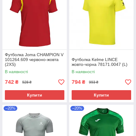
Футболка Joma CHAMPION V
101264.609 червоно-жовта
Футболка Kelme LINCE
(2XS)
жовто-чорна 78171.0047 (L)
В наявності
В наявності
742
794
₴
₴
928 ₴
993 ₴
Купити
Купити
–20%
–20%