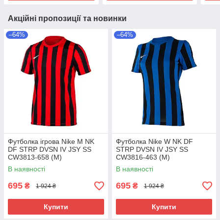
Акційні пропозиції та новинки
–64%
–64%
Футболка ігрова Nike M NK
Футболка Nike W NK DF
DF STRP DVSN IV JSY SS
STRP DVSN IV JSY SS
CW3813-658 (М)
CW3816-463 (М)
В наявності
В наявності
695
695
₴
₴
1 924 ₴
1 924 ₴
Купити
Купити