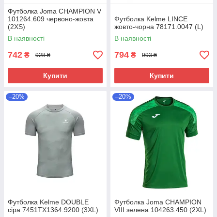
Футболка Joma CHAMPION V
101264.609 червоно-жовта
Футболка Kelme LINCE
(2XS)
жовто-чорна 78171.0047 (L)
В наявності
В наявності
742
794
₴
₴
928 ₴
993 ₴
Купити
Купити
–20%
–20%
Футболка Kelme DOUBLE
Футболка Joma CHAMPION
сіра 7451TX1364.9200 (3XL)
VIII зелена 104263.450 (2XL)