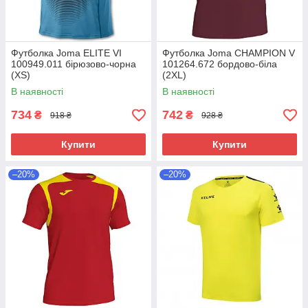
Футболка Joma ELITE VI
Футболка Joma CHAMPION V
100949.011 бірюзово-чорна
101264.672 бордово-біла
(XS)
(2XL)
В наявності
В наявності
734
742
₴
₴
918 ₴
928 ₴
Купити
Купити
–20%
–20%