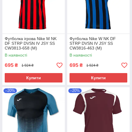
Футболка ігрова Nike M NK
Футболка Nike W NK DF
DF STRP DVSN IV JSY SS
STRP DVSN IV JSY SS
CW3813-658 (М)
CW3816-463 (М)
В наявності
В наявності
695
695
₴
₴
1 924 ₴
1 924 ₴
Купити
Купити
–20%
–20%