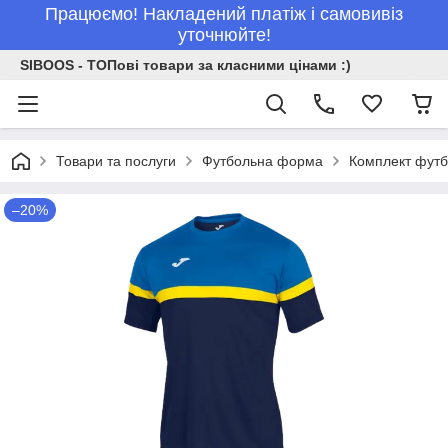
Працюємо! Накладений платіж і самовивіз
уточнюйте!
SIBOOS - ТОПові товари за класними цінами :)
Товари та послуги
Футбольна форма
Комплект футб
–20%