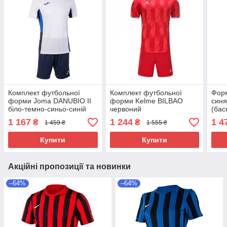
Комплект футбольної
Комплект футбольної
Форм
форми Joma DANUBIO II
форми Kelme BILBAO
синя
біло-темно-синьо-синій
червоний
(бас
103213.203 (S)
8251ZB1007.9600 (2XL)
(XL)
1 167
1 244
1 4
₴
₴
1 459 ₴
1 555 ₴
Купити
Купити
Акційні пропозиції та новинки
–64%
–64%