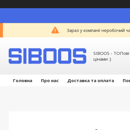
Зараз у компанії неробочий ч
SIBOOS - ТОПові
цінами :)
Головна
Про нас
Доставка та оплата
По