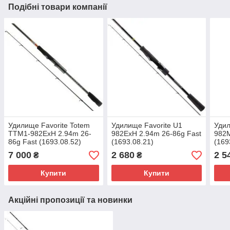
Подібні товари компанії
Удилище Favorite Totem
Удилище Favorite U1
Удил
TTM1-982ExH 2.94m 26-
982ExH 2.94m 26-86g Fast
982M
86g Fast (1693.08.52)
(1693.08.21)
(169
7 000
2 680
2 5
₴
₴
Купити
Купити
Акційні пропозиції та новинки