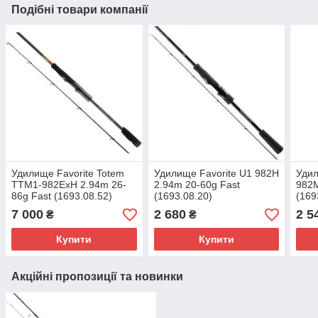
Подібні товари компанії
Удилище Favorite Totem
Удилище Favorite U1 982H
Удил
TTM1-982ExH 2.94m 26-
2.94m 20-60g Fast
982M
86g Fast (1693.08.52)
(1693.08.20)
(169
7 000
2 680
2 5
₴
₴
Купити
Купити
Акційні пропозиції та новинки