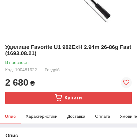
Удилище Favorite U1 982ExH 2.94m 26-86g Fast
(1693.08.21)
В наявності
Код: 100481622
Роздріб
2 680
₴
Купити
Опис
Характеристики
Доставка
Оплата
Умови п
Опис