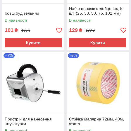
Набір пензлів флейцевих, 5
Ковш будівельний
шт. (25, 38, 50, 76, 102 мм)
В наявності
В наявності
101
129
₴
₴
109 ₴
139 ₴
Купити
Купити
–7%
–7%
Пристрій для нанесення
Стрічка малярна 72мм, 40м,
штукатурки
жовта
В наявності
В наявності