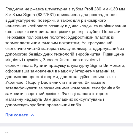
Гладилка неіржавка штукатурна з зубом Profi 280 мм×130 мм
8 × 8 мм Sigma (8327531) призначена для розгладження
відштукатуреної поверхні, а також для рівномірного
нанесення клейового розчину під час кладки та вирівнювання
стін завдяки використанню різних розмірів зубця. Переваги:
Неіржавке поліроване полотно; Ударостійкий пластик із
термопластичним гумовим покриттям; Ультрасучасний
екологічно чистий матеріал класу полімерів, одержуваний за
допомогою безвідхідних технологій виробництва; Підвищена
міцність і гнучкість; Зносостійкість, довговічність і
економічність. Купити прасувку штукатурну Sigma Ви можете,
оформивши замовлення в нашому інтернет-магазині за
допомогою простої форми, доставка здійснюється всією
Україною. Якщо у Вас виникли питання, Ви можете
зателефонувати за зазначеними номерами телефонів або
замовити зворотний дзвінок. Фахівці нашого інтернет-
магазину нададуть Вам докладних консультувань і
допоможуть зробити правильний вибір.
Приховати