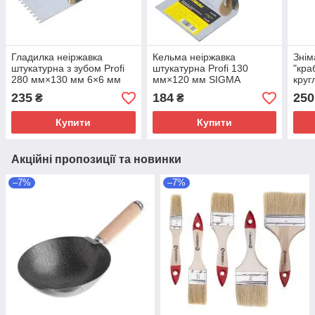
Гладилка неіржавка
Кельма неіржавка
Знім
штукатурна з зубом Profi
штукатурна Profi 130
"кра
280 мм×130 мм 6×6 мм
мм×120 мм SIGMA
круг
SIGMA (8327521)
(8327341)
пере
235
184
250
₴
₴
SIGM
Купити
Купити
Акційні пропозиції та новинки
–7%
–7%