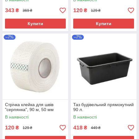
343
120
₴
₴
369 ₴
129 ₴
Купити
Купити
–7%
–7%
Стрічка клейка для швів
Таз будівельний прямокутний
"серпянка", 90 м, 50 мм
90 л.
В наявності
В наявності
120
418
₴
₴
129 ₴
449 ₴