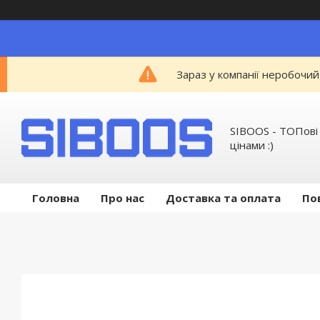
Зараз у компанії неробочий
SIBOOS - ТОПові
цінами :)
Головна
Про нас
Доставка та оплата
По