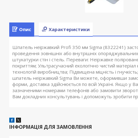
Опис
Характеристики
Шпатель неіржавкий Profi 350 мм Sigma (8322241) заст
проведення зовнішніх або внутрішніх опоряджувальних 
штукатурки стін і стель. Переваги: Неіржавке полірова
покриттям; Ультрасучасний екологічно чистий матеріал
технологій виробництва; Підвищена міцність і гнучкість; 
шпатель неіржавкий Sigma Ви можете, оформивши замо
форми, доставка здійснюється по всій Україні. Якщо у 
зазначеними номерами телефонів або замовити зворотн
Вам докладних консультувань і допоможуть зробити пр
ІНФОРМАЦІЯ ДЛЯ ЗАМОВЛЕННЯ