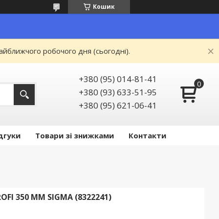
Кошик
айближчого робочого дня (сьогодні).
+380 (95) 014-81-41
+380 (93) 633-51-95
+380 (95) 621-06-41
дгуки
Товари зі знижками
Контакти
FI 350 ММ SIGMA (8322241)