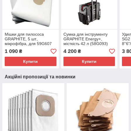
Мішки для пилососа
Сумка для інструменту
Уди
GRAPHITE, 5 шт.,
GRAPHITE Energy+,
SG2
мікрофібра, для 59G607
місткість 42 л (58G093)
8''6
(59G607-145)
(185
1 090
4 200
3 8
₴
₴
Купити
Купити
Акційні пропозиції та новинки