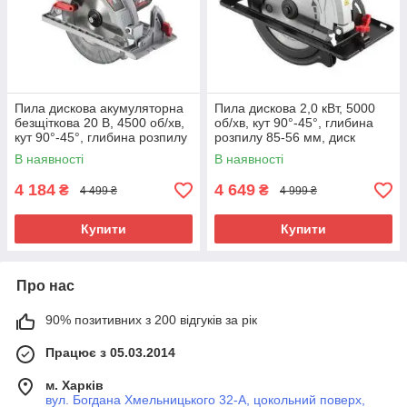
Пила дискова акумуляторна
Пила дискова 2,0 кВт, 5000
безщіткова 20 В, 4500 об/хв,
об/хв, кут 90°-45°, глибина
кут 90°-45°, глибина розпилу
розпилу 85-56 мм, диск
62/45 мм, диск 190×20 мм,
235×30 мм, 40 зубів, лазер,
В наявності
В наявності
без ЗП та АКБ
плавний пуск
4 184
4 649
₴
₴
4 499 ₴
4 999 ₴
Купити
Купити
Про нас
90% позитивних з 200 відгуків за рік
Працює з 05.03.2014
м. Харків
вул. Богдана Хмельницького 32-А, цокольний поверх,