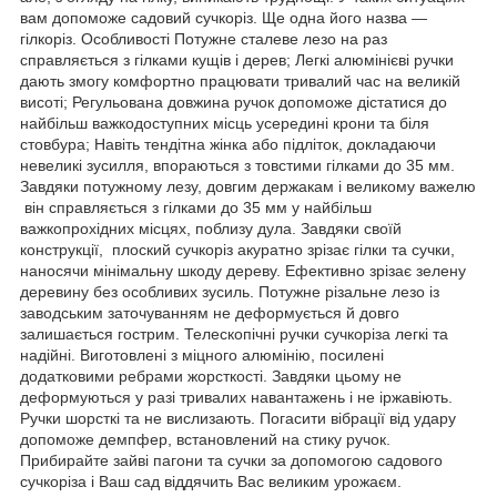
вам допоможе садовий сучкоріз. Ще одна його назва —
гілкоріз. Особливості Потужне сталеве лезо на раз
справляється з гілками кущів і дерев; Легкі алюмінієві ручки
дають змогу комфортно працювати тривалий час на великій
висоті; Регульована довжина ручок допоможе дістатися до
найбільш важкодоступних місць усередині крони та біля
стовбура; Навіть тендітна жінка або підліток, докладаючи
невеликі зусилля, впораються з товстими гілками до 35 мм.
Завдяки потужному лезу, довгим держакам і великому важелю
він справляється з гілками до 35 мм у найбільш
важкопрохідних місцях, поблизу дула. Завдяки своїй
конструкції, плоский сучкоріз акуратно зрізає гілки та сучки,
наносячи мінімальну шкоду дереву. Ефективно зрізає зелену
деревину без особливих зусиль. Потужне різальне лезо із
заводським заточуванням не деформується й довго
залишається гострим. Телескопічні ручки сучкоріза легкі та
надійні. Виготовлені з міцного алюмінію, посилені
додатковими ребрами жорсткості. Завдяки цьому не
деформуються у разі тривалих навантажень і не іржавіють.
Ручки шорсткі та не вислизають. Погасити вібрації від удару
допоможе демпфер, встановлений на стику ручок.
Прибирайте зайві пагони та сучки за допомогою садового
сучкоріза і Ваш сад віддячить Вас великим урожаєм.