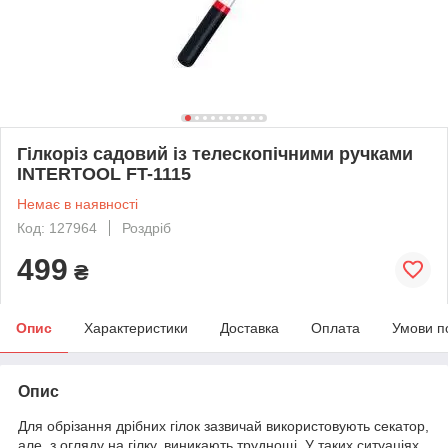
Гілкоріз садовий із телескопічними ручками
INTERTOOL FT-1115
Немає в наявності
Код: 127964
Роздріб
499
₴
Опис
Характеристики
Доставка
Оплата
Умови п
Опис
Для обрізання дрібних гілок зазвичай використовують секатор,
але, з огляду на гілку, виникають труднощі. У таких ситуаціях