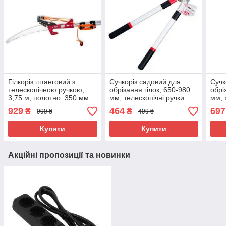
Гілкоріз штанговий з
Сучкоріз садовий для
Сучк
телескопічною ручкою,
обрізання гілок, 650-980
обрі
3,75 м, полотно: 350 мм
мм, телескопічні ручки
мм, 
теле
929
464
697
₴
₴
999 ₴
499 ₴
Купити
Купити
Акційні пропозиції та новинки