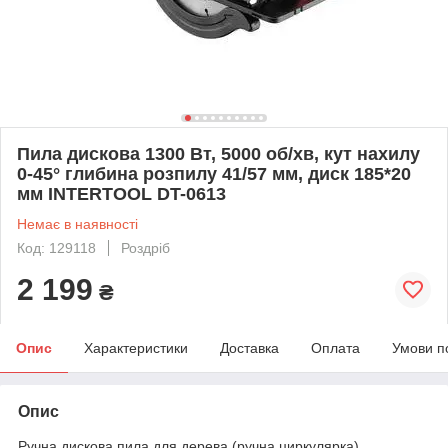
Пила дискова 1300 Вт, 5000 об/хв, кут нахилу
0-45° глибина розпилу 41/57 мм, диск 185*20
мм INTERTOOL DT-0613
Немає в наявності
Код: 129118
Роздріб
2 199
₴
Опис
Характеристики
Доставка
Оплата
Умови п
Опис
Ручна дискова пила для дерева (ручна циркулярка)