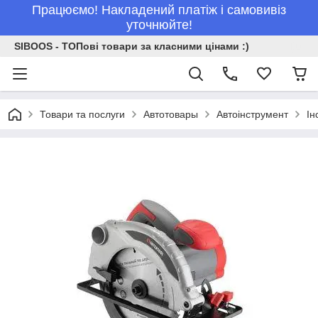
Працюємо! Накладений платіж і самовивіз
уточнюйте!
SIBOOS - ТОПові товари за класними цінами :)
Товари та послуги
Автотовары
Автоінструмент
Ін