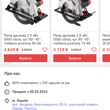
Пила дискова 2,0 кВт,
Пила дискова 1,8 кВт,
Пила
5000 об/хв, кут 90°-45°,
5000 об/хв, кут 90°-45°,
акум
глибина розпилу 85-56
глибина розпилу 73-48
20 В
мм, диск 235×30 мм, 40
мм, диск 210×30 мм, 40
90°-
4 649
3 719
4 1
₴
₴
4 999 ₴
3 999 ₴
зубів, лазер, плавний пуск
зубів, лазер
62/4
мм, 
Купити
Купити
Про нас
90% позитивних з 200 відгуків за рік
Працює з 05.03.2014
м. Харків
вул. Богдана Хмельницького 32-А, цокольний поверх,
Харків, Україна