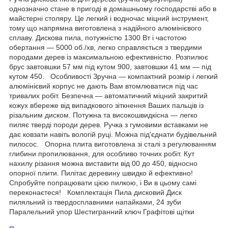
однозначно стане в пригоді в домашньому господарстві або в
майстерні столяру. Це легкий і водночас міцний інструмент,
тому що напрямна виготовлена з надійного алюмінієвого
сплаву. Дискова пила, потужністю 1300 Вт і частотою
обертання — 5000 об./хв, легко справляється з твердими
породами дерев із максимальною ефективністю. Розпилює
брус завтовшки 57 мм під кутом 900, завтовшки 41 мм — під
кутом 450. Особливості Зручна — компактний розмір і легкий
алюмінієвий корпус не дають Вам втомлюватися під час
тривалих робіт. Безпечна — автоматичний міцний закритий
кожух вбереже від випадкового зіткнення Ваших пальців із
різальним диском. Потужна та високошвидкісна — легко
пиляє тверді породи дерев. Ручка з гумовими вставками не
дає ковзати навіть вологій руці. Можна під'єднати будівельний
пилосос. Опорна плита виготовлена зі сталі з регулюванням
глибини пропилювання, для особливо точних робіт. Кут
нахилу різання можна виставити від 00 до 450, відносно
опорної плити. Пилітає деревину швидко й ефективно!
Спробуйте попрацювати цією пилкою, і Ви в цьому самі
переконаєтеся! Комплектація Пила дисковий Диск
пиляльний із твердосплавними напайками, 24 зуби
Паралельний упор Шестигранний ключ Графітові щітки